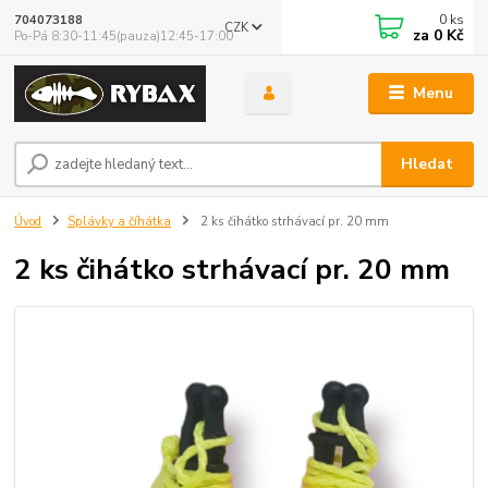
0
ks
704073188
CZK
za
0 Kč
Po-Pá 8:30-11:45(pauza)12:45-17:00
Menu
Hledat
Úvod
Splávky a číhátka
2 ks čihátko strhávací pr. 20 mm
2 ks čihátko strhávací pr. 20 mm