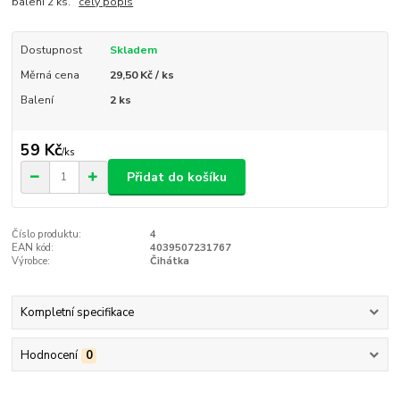
balení 2 ks.
celý popis
Dostupnost
Skladem
Měrná cena
29,50 Kč / ks
Balení
2 ks
59 Kč
/
ks
Přidat do košíku
Číslo produktu:
4
EAN kód:
4039507231767
Výrobce:
Čihátka
Kompletní specifikace
Hodnocení
0