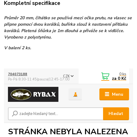
Kompletní specifikace
Průměr 20 mm, čihátko se používá mezi očka prutu, na vlasec se
připne pomocí dvou korálků, buřírka slouž k nastavení přítlaku
korálků. Pletená šňůrka je 1m dlouhá a přiváže se k vidličce.
Vyrobeno z polystyrénu.
V balení 2 ks.
0
ks
704073188
CZK
za
0 Kč
Po-Pá 8:30-11:45(pauza)12:45-17:00
Menu
Hledat
STRÁNKA NEBYLA NALEZENA