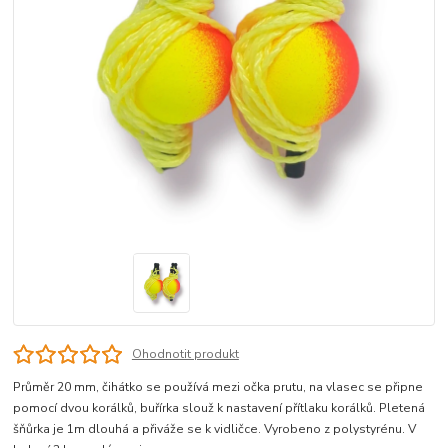
Ohodnotit produkt
Průměr 20 mm, čihátko se používá mezi očka prutu, na vlasec se připne
pomocí dvou korálků, buřírka slouž k nastavení přítlaku korálků. Pletená
šňůrka je 1m dlouhá a přiváže se k vidličce. Vyrobeno z polystyrénu. V