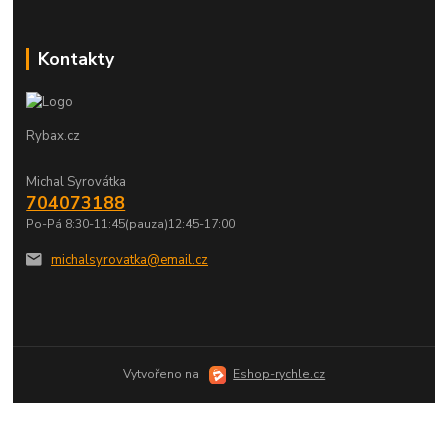
Kontakty
Rybax.cz
Michal Syrovátka
704073188
Po-Pá 8:30-11:45(pauza)12:45-17:00
michalsyrovatka@email.cz
Vytvořeno na
Eshop-rychle.cz