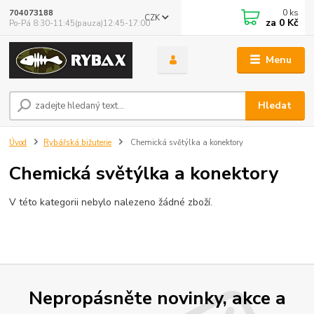
0
ks
704073188
CZK
za
0 Kč
Po-Pá 8:30-11:45(pauza)12:45-17:00
Menu
Hledat
Úvod
Rybářská bižuterie
Chemická světýlka a konektory
Chemická světýlka a konektory
V této kategorii nebylo nalezeno žádné zboží.
Nepropásněte novinky, akce a