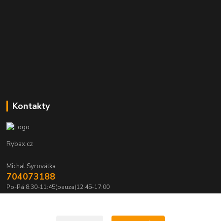
Kontakty
Rybax.cz
Michal Syrovátka
704073188
Po-Pá 8:30-11:45(pauza)12:45-17:00
michalsyrovatka@email.cz