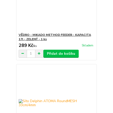
VĚDRO - MIKADO METHOD FEEDER - KAPACITA
17l - ZELENÝ - 1 ks
289 Kč
Skladem
/
ks
Přidat do košíku