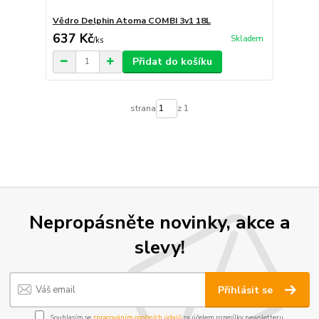
Vědro Delphin Atoma COMBI 3v1 18L
637 Kč
Skladem
/
ks
Přidat do košíku
strana
z 1
Nepropásněte novinky, akce a
slevy!
Přihlásit se
Souhlasím se
zpracováním osobních údajů
za účelem rozesílky newsletteru.