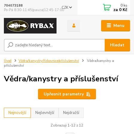
0
ks
704073188
CZK
za
0 Kč
Po-Pá 8:30-11:45(pauza)12:45-17:00
Menu
Hledat
Úvod
Vědra/kanystry/řízkovnice/příslušenství
Vědra/kanystry a
příslušenství
Vědra/kanystry a příslušenství
Upřesnit parametry
Nejnovější
Nejlevnější
Nejdražší
Zobrazuji 1-12 z 12