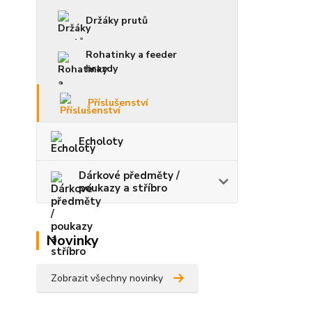
Držáky prutů
Rohatinky a feeder
hrazdy
Příslušenství
Echoloty
Dárkové předměty /
poukazy a stříbro
Novinky
Zobrazit všechny novinky