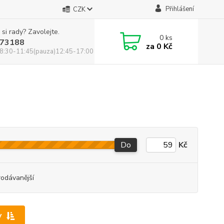
Přihlášení
CZK
 si rady? Zavolejte.
0
ks
73188
za
0 Kč
8:30-11:45(pauza)12:45-17:00
Do
Kč
rodávanější
y