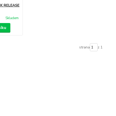
K RELEASE
Skladem
šíku
strana
z 1