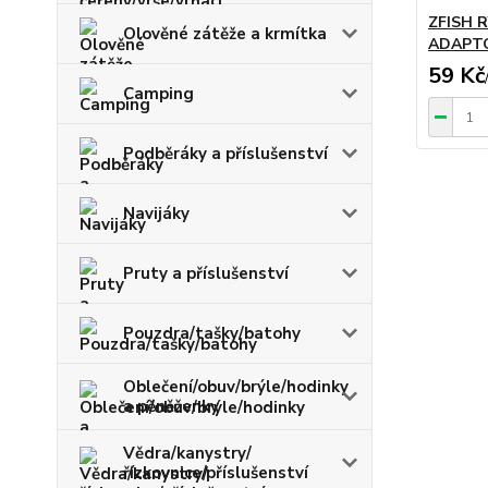
ZFISH 
Olověné zátěže a krmítka
ADAPT
59 Kč
Camping
Podběráky a příslušenství
Navijáky
Pruty a příslušenství
Pouzdra/tašky/batohy
Oblečení/obuv/brýle/hodinky
a pěněženky
Vědra/kanystry/
řízkovnice/příslušenství