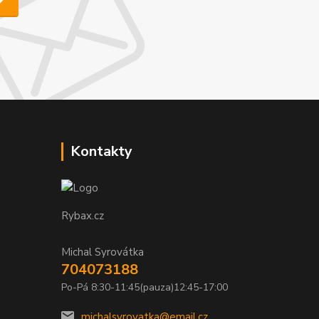
Kontakty
Rybax.cz
Michal Syrovátka
704073188
Po-Pá 8:30-11:45(pauza)12:45-17:00
michalsyrovatka@email.cz