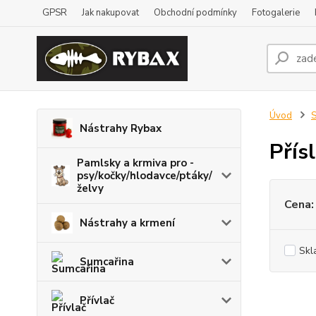
GPSR
Jak nakupovat
Obchodní podmínky
Fotogalerie
Úvod
S
Nástrahy Rybax
Přís
Pamlsky a krmiva pro -
psy/kočky/hlodavce/ptáky/
želvy
Cena:
Nástrahy a krmení
Skl
Sumcařina
Přívlač