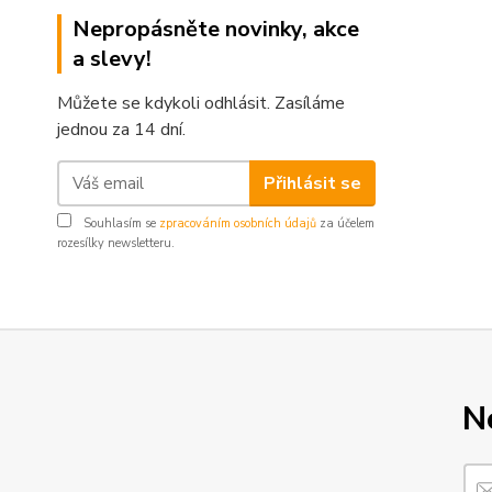
Nepropásněte novinky, akce
a slevy!
Můžete se kdykoli odhlásit. Zasíláme
jednou za 14 dní.
Přihlásit se
Souhlasím se
zpracováním osobních údajů
za účelem
rozesílky newsletteru.
N