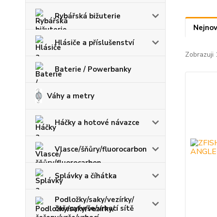
Rybářská bižuterie
Nejnov
Hlásiče a příslušenství
Zobrazuji 
Baterie / Powerbanky
Váhy a metry
Háčky a hotové návazce
Vlasce/šňůry/fluorocarbon
Splávky a číhátka
Podložky/saky/vezírky/
čeřeny/vrše/vrhací sítě