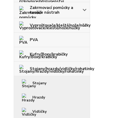
Zakrmovací pomůcky a
tvořiče nástrah
Vyprošťovače/kleště/nože/nůžky
PVA
Kufry/Boxy/krabičky
Stojany/hrazdy/vidličky/rohatinky
Stojany
Hrazdy
Vidličky