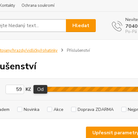
Kontakty
Ochrana soukromí
Nevíte
Hledat
7040
Po-Pá 
tojany/hrazdy/vidličky/rohatinky
Příslušenství
lušenství
Kč
Od
adem
Novinka
Akce
Doprava ZDARMA
Nejp
Upřesnit parametr