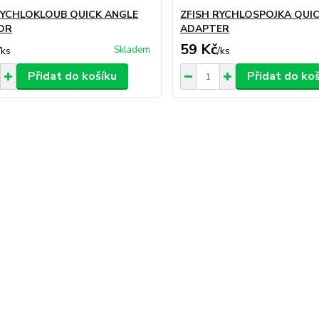
RYCHLOKLOUB QUICK ANGLE
ZFISH RYCHLOSPOJKA QUIC
OR
ADAPTER
59 Kč
Skladem
/
ks
/
ks
Přidat do košíku
Přidat do ko