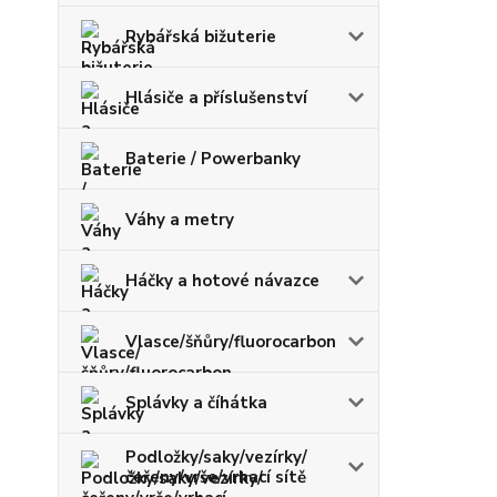
Rybářská bižuterie
Hlásiče a příslušenství
Baterie / Powerbanky
Váhy a metry
Háčky a hotové návazce
Vlasce/šňůry/fluorocarbon
Splávky a číhátka
Podložky/saky/vezírky/
čeřeny/vrše/vrhací sítě