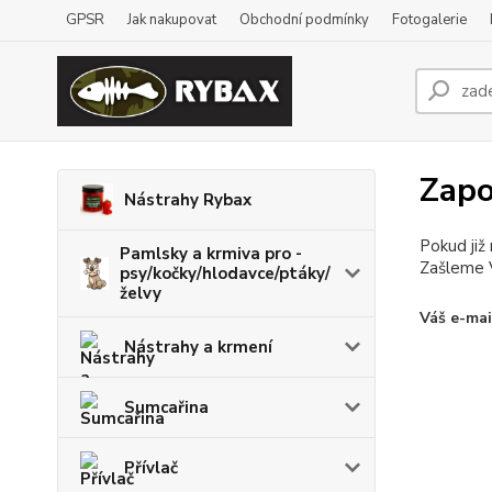
GPSR
Jak nakupovat
Obchodní podmínky
Fotogalerie
Zapo
Nástrahy Rybax
Pokud již
Pamlsky a krmiva pro -
Zašleme V
psy/kočky/hlodavce/ptáky/
želvy
Váš e-mai
Nástrahy a krmení
Sumcařina
Přívlač