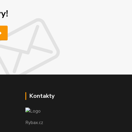
y!
Kontakty
Rybax.cz