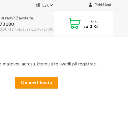
Přihlášení
CZK
 si rady? Zavolejte.
0
ks
73188
za
0 Kč
8:30-11:45(pauza)12:45-17:00
mailovou adresu, kterou jste uvedli při registraci.
Obnovit heslo