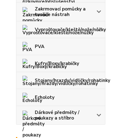
Zakrmovací pomůcky a
tvořiče nástrah
Vyprošťovače/kleště/nože/nůžky
PVA
Kufry/Boxy/krabičky
Stojany/hrazdy/vidličky/rohatinky
Echoloty
Dárkové předměty /
poukazy a stříbro