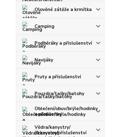
Olověné zátěže a krmítka
Camping
Podběráky a příslušenství
Navijáky
Pruty a příslušenství
Pouzdra/tašky/batohy
Oblečení/obuv/brýle/hodinky
a pěněženky
Vědra/kanystry/
řízkovnice/příslušenství