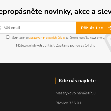
epropásněte novinky, akce a slev
Přihlásit se
Souhlasím se
zpracováním osobních údajů
za účelem rozesílky newsletteru.
Můžete se kdykoli odhlásit. Zasíláme jednou za 14 dní.
Kde nás najdete
Masarykovo náměstí 90
Blovice 336 01