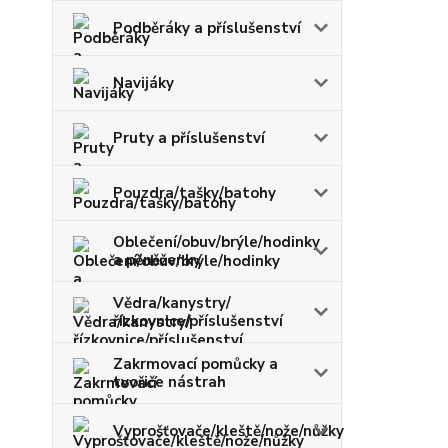
Podběráky a příslušenství
Navijáky
Pruty a příslušenství
Pouzdra/tašky/batohy
Oblečení/obuv/brýle/hodinky
a pěněženky
Vědra/kanystry/
řízkovnice/příslušenství
Zakrmovací pomůcky a
tvořiče nástrah
Vyprošťovače/kleště/nože/nůžky