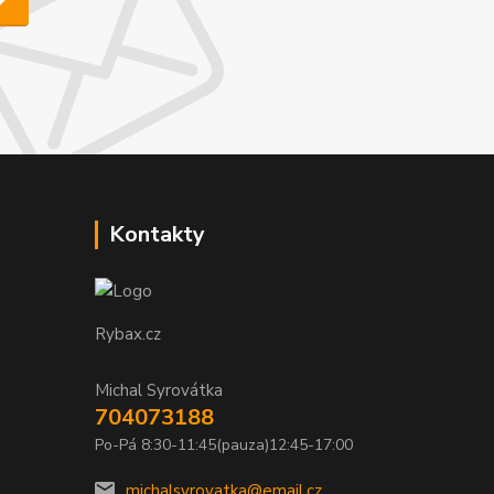
Kontakty
Rybax.cz
Michal Syrovátka
704073188
Po-Pá 8:30-11:45(pauza)12:45-17:00
michalsyrovatka@email.cz