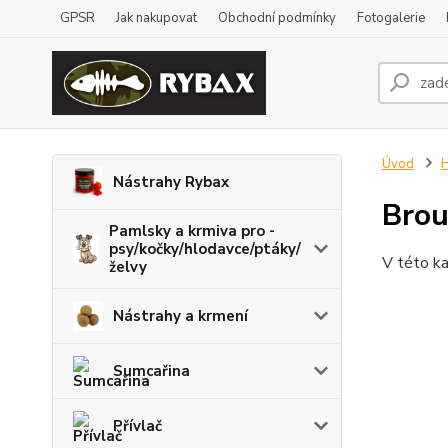
GPSR
Jak nakupovat
Obchodní podmínky
Fotogalerie
Úvod
H
Nástrahy Rybax
Brou
Pamlsky a krmiva pro -
psy/kočky/hlodavce/ptáky/
V této ka
želvy
Nástrahy a krmení
Sumcařina
Přívlač