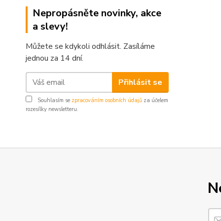
Nepropásněte novinky, akce
a slevy!
Můžete se kdykoli odhlásit. Zasíláme
jednou za 14 dní.
Přihlásit se
Souhlasím se
zpracováním osobních údajů
za účelem
rozesílky newsletteru.
N