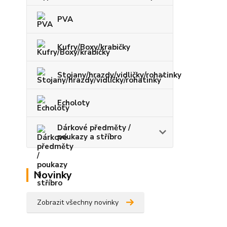
PVA
Kufry/Boxy/krabičky
Stojany/hrazdy/vidličky/rohatinky
Echoloty
Dárkové předměty /
poukazy a stříbro
Novinky
Zobrazit všechny novinky