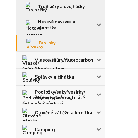
Trojháčky a dvojháčky
Hotové návazce a
montáže
Brousky
Vlasce/šňůry/fluorocarbon
Splávky a číhátka
Podložky/saky/vezírky/
čeřeny/vrše/vrhací sítě
Olověné zátěže a krmítka
Camping