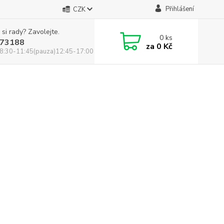
Přihlášení
CZK
 si rady? Zavolejte.
0
ks
73188
za
0 Kč
8:30-11:45(pauza)12:45-17:00