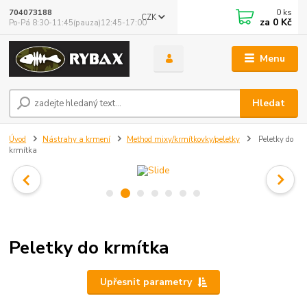
0
ks
704073188
CZK
za
0 Kč
Po-Pá 8:30-11:45(pauza)12:45-17:00
Menu
Hledat
Úvod
Nástrahy a krmení
Method mixy/krmítkovky/peletky
Peletky do
krmítka
Peletky do krmítka
Upřesnit parametry