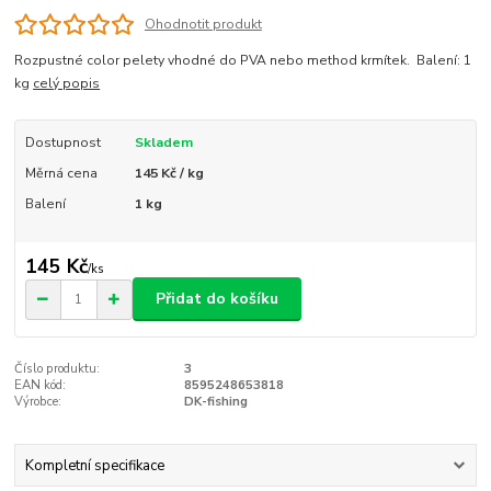
Ohodnotit produkt
Rozpustné color pelety vhodné do PVA nebo method krmítek. Balení: 1
kg
celý popis
Dostupnost
Skladem
Měrná cena
145 Kč / kg
Balení
1 kg
145 Kč
/
ks
Přidat do košíku
Číslo produktu:
3
EAN kód:
8595248653818
Výrobce:
DK-fishing
Kompletní specifikace