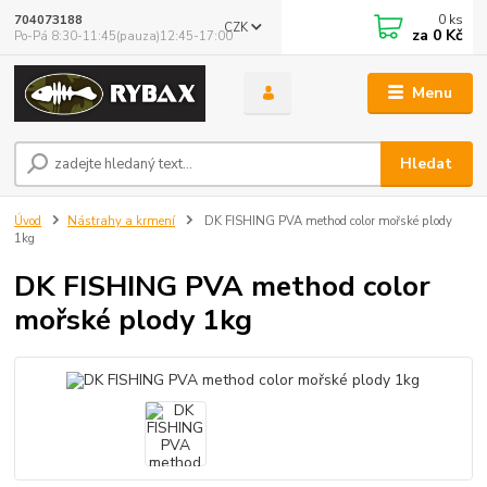
0
ks
704073188
CZK
za
0 Kč
Po-Pá 8:30-11:45(pauza)12:45-17:00
Menu
Hledat
Úvod
Nástrahy a krmení
DK FISHING PVA method color mořské plody
1kg
DK FISHING PVA method color
mořské plody 1kg