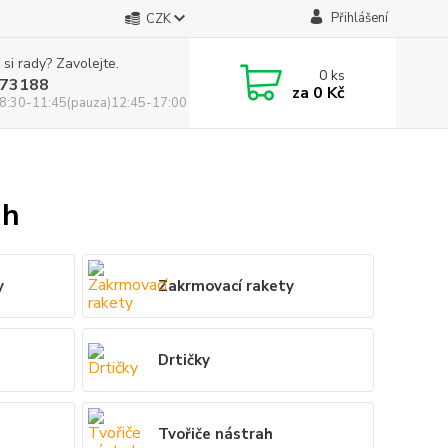
Přihlášení
CZK
 si rady? Zavolejte.
0
ks
73188
za
0 Kč
8:30-11:45(pauza)12:45-17:00
ah
y
Zakrmovací rakety
Drtičky
Tvořiče nástrah