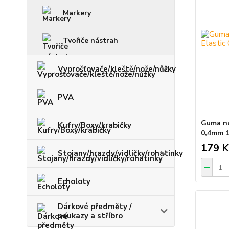
Markery
Tvořiče nástrah
Vyprošťovače/kleště/nože/nůžky
PVA
Guma na
Kufry/Boxy/krabičky
0,4mm 
179 K
Stojany/hrazdy/vidličky/rohatinky
Echoloty
Dárkové předměty /
poukazy a stříbro