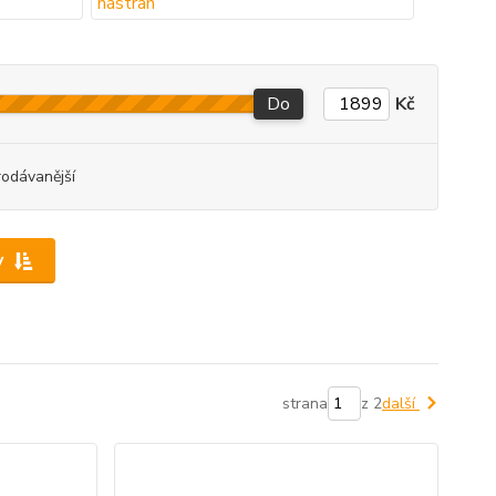
Do
Kč
rodávanější
y
strana
z 2
další