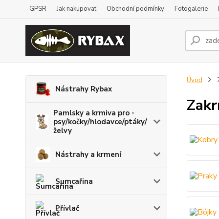
GPSR
Jak nakupovat
Obchodní podmínky
Fotogalerie
Úvod
Z
Nástrahy Rybax
Zakr
Pamlsky a krmiva pro -
psy/kočky/hlodavce/ptáky/
želvy
Nástrahy a krmení
Sumcařina
Přívlač