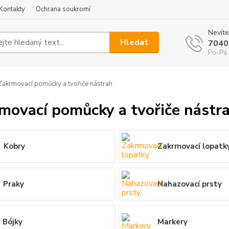
Kontakty
Ochrana soukromí
Nevíte
Hledat
7040
Po-Pá 
akrmovací pomůcky a tvořiče nástrah
movací pomůcky a tvořiče nástr
Kobry
Zakrmovací lopatk
Praky
Nahazovací prsty
Bójky
Markery