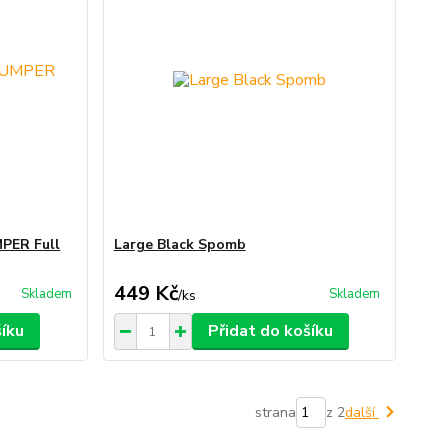
PER Full
Large Black Spomb
449 Kč
Skladem
Skladem
/
ks
šíku
Přidat do košíku
strana
z 2
další