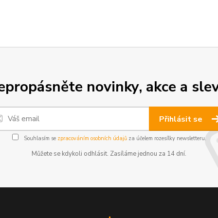
epropásněte novinky, akce a slev
Přihlásit se
Souhlasím se
zpracováním osobních údajů
za účelem rozesílky newsletteru.
Můžete se kdykoli odhlásit. Zasíláme jednou za 14 dní.