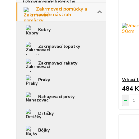
Zakrmovací pomůcky a
tvořiče nástrah
Kobry
Zakrmovací lopatky
Zakrmovací rakety
Vrhací 
Praky
484 K
Nahazovací prsty
Drtičky
Bójky