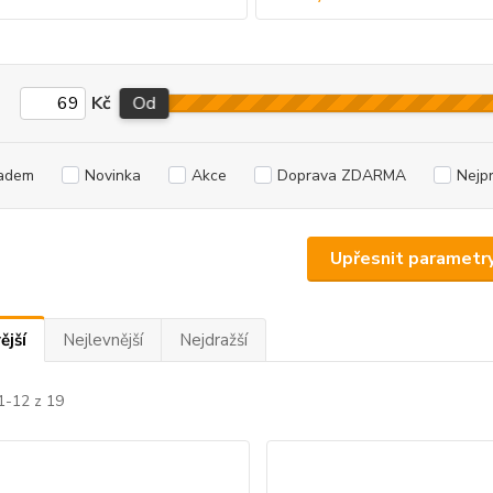
Kč
Od
adem
Novinka
Akce
Doprava ZDARMA
Nejp
Upřesnit parametr
ější
Nejlevnější
Nejdražší
1-12 z 19