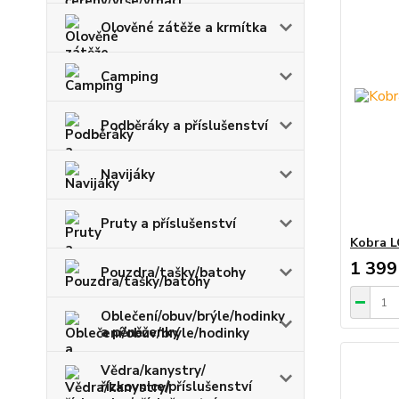
Olověné zátěže a krmítka
Camping
Podběráky a příslušenství
Navijáky
Pruty a příslušenství
Kobra 
1 399
Pouzdra/tašky/batohy
Oblečení/obuv/brýle/hodinky
a pěněženky
Vědra/kanystry/
řízkovnice/příslušenství