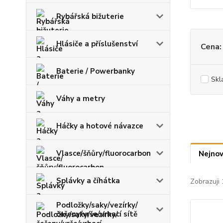
Rybářská bižuterie
Hlásiče a příslušenství
Cena:
Baterie / Powerbanky
Skl
Váhy a metry
Háčky a hotové návazce
Vlasce/šňůry/fluorocarbon
Nejnov
Splávky a číhátka
Zobrazuji 
Podložky/saky/vezírky/
čeřeny/vrše/vrhací sítě