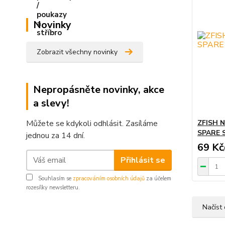
Novinky
Zobrazit všechny novinky
Nepropásněte novinky, akce
a slevy!
Můžete se kdykoli odhlásit. Zasíláme
ZFISH 
SPARE 
jednou za 14 dní.
69 Kč
Přihlásit se
Souhlasím se
zpracováním osobních údajů
za účelem
rozesílky newsletteru.
Načíst 