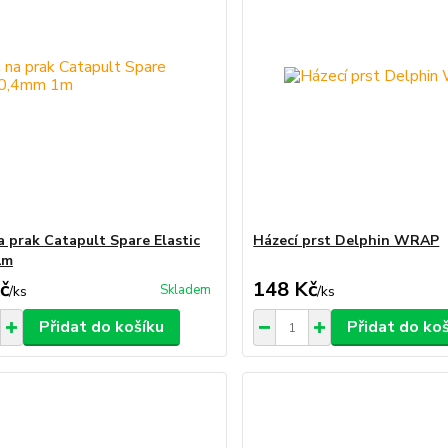
 prak Catapult Spare Elastic
Házecí prst Delphin WRAP
1m
č
148 Kč
Skladem
/
ks
/
ks
Přidat do košíku
Přidat do ko