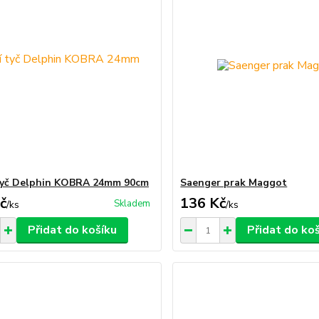
tyč Delphin KOBRA 24mm 90cm
Saenger prak Maggot
č
136 Kč
Skladem
/
ks
/
ks
Přidat do košíku
Přidat do ko