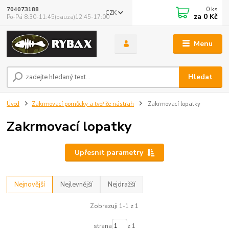
0
ks
704073188
CZK
za
0 Kč
Po-Pá 8:30-11:45(pauza)12:45-17:00
Menu
Hledat
Úvod
Zakrmovací pomůcky a tvořiče nástrah
Zakrmovací lopatky
Zakrmovací lopatky
Upřesnit parametry
Nejnovější
Nejlevnější
Nejdražší
Zobrazuji 1-1 z 1
strana
z 1