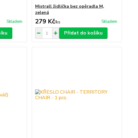
Mistrall židlička bez opěradla M,
zelená
279 Kč
Skladem
Skladem
/
ks
šíku
Přidat do košíku