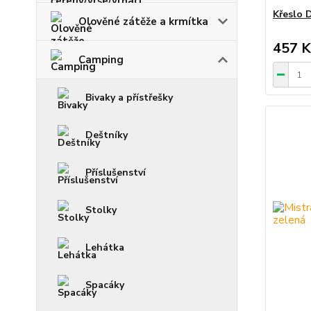
Křeslo
Olověné zátěže a krmítka
457 K
Camping
Bivaky a přístřešky
Deštníky
Příslušenství
Stolky
Lehátka
Spacáky