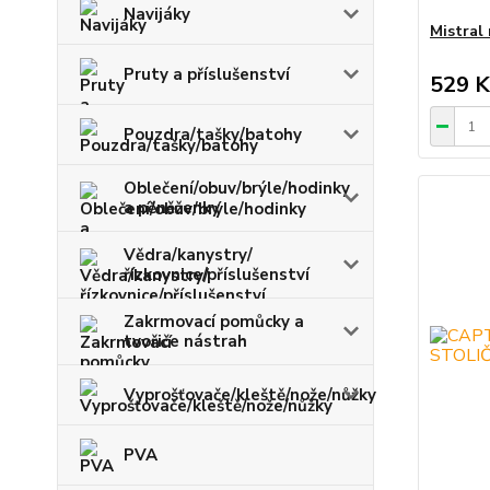
Navijáky
Mistral 
Pruty a příslušenství
529 K
Pouzdra/tašky/batohy
Oblečení/obuv/brýle/hodinky
a pěněženky
Vědra/kanystry/
řízkovnice/příslušenství
Zakrmovací pomůcky a
tvořiče nástrah
Vyprošťovače/kleště/nože/nůžky
PVA