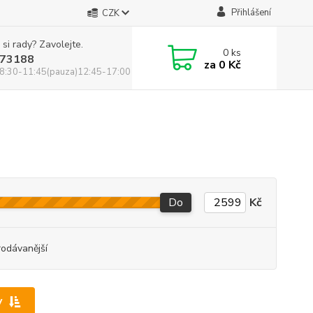
Přihlášení
CZK
 si rady? Zavolejte.
0
ks
73188
za
0 Kč
8:30-11:45(pauza)12:45-17:00
Do
Kč
rodávanější
y