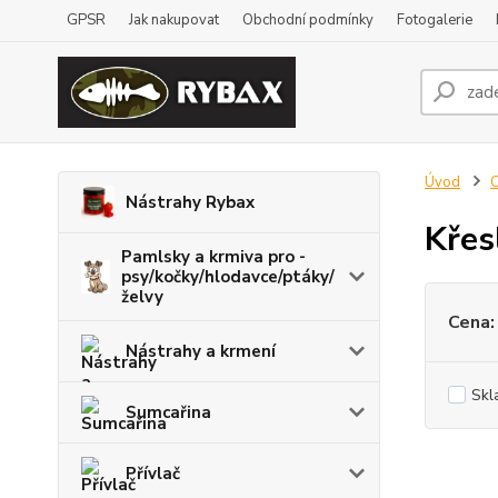
GPSR
Jak nakupovat
Obchodní podmínky
Fotogalerie
Úvod
Nástrahy Rybax
Křes
Pamlsky a krmiva pro -
psy/kočky/hlodavce/ptáky/
želvy
Cena:
Nástrahy a krmení
Skl
Sumcařina
Přívlač