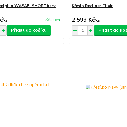
 Delphin WASABI SHORTback
Křeslo Recliner Chair
č
2 599 Kč
Skladem
/
ks
/
ks
Přidat do košíku
Přidat do ko