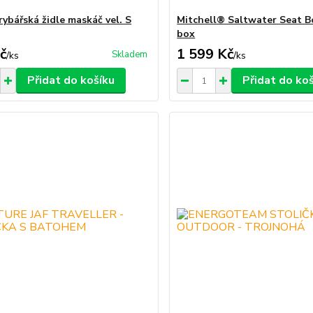
rybářská židle maskáč vel. S
Mitchell® Saltwater Seat B
box
č
1 599 Kč
Skladem
/
ks
/
ks
Přidat do košíku
Přidat do ko