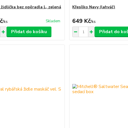
 židlička bez opěradla L, zelená
Křesílko Navy (lahváč)
č
649 Kč
Skladem
/
ks
/
ks
Přidat do košíku
Přidat do ko