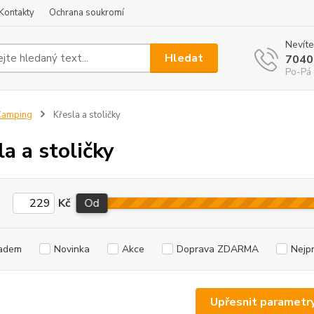
Kontakty
Ochrana soukromí
Nevíte
Hledat
7040
Po-Pá 
Camping
Křesla a stoličky
la a stoličky
Kč
Od
adem
Novinka
Akce
Doprava ZDARMA
Nejp
Upřesnit parametr