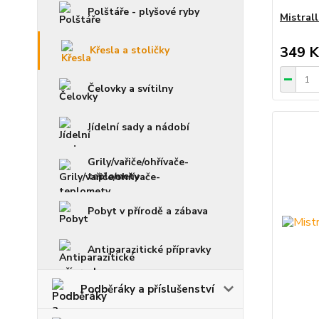
Polštáře - plyšové ryby
Mistrall
349 K
Křesla a stoličky
Čelovky a svítilny
Jídelní sady a nádobí
Grily/vařiče/ohřívače-
teplomety
Pobyt v přírodě a zábava
Antiparazitické přípravky
Podběráky a příslušenství