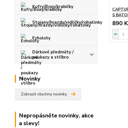
Kufry/Boxy/krabičky
CAPTUR
S BAT
Stojany/hrazdy/vidličky/rohatinky
890 K
Echoloty
Dárkové předměty /
poukazy a stříbro
Novinky
Zobrazit všechny novinky
Nepropásněte novinky, akce
a slevy!