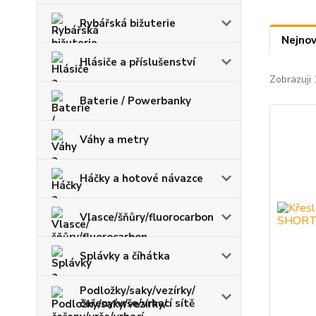
Rybářská bižuterie
Nejnov
Hlásiče a příslušenství
Zobrazuji 
Baterie / Powerbanky
Váhy a metry
Háčky a hotové návazce
Vlasce/šňůry/fluorocarbon
Splávky a číhátka
Podložky/saky/vezírky/
čeřeny/vrše/vrhací sítě