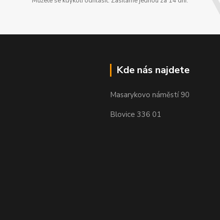
Můžete se kdykoli odhlásit. Zasíláme jednou za 14 dní.
Kde nás najdete
Masarykovo náměstí 90
Blovice 336 01