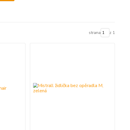
strana
z 1