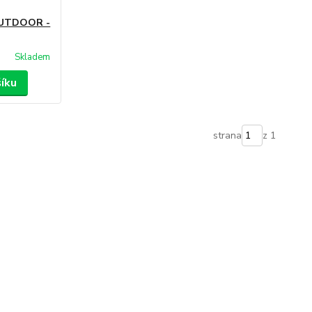
UTDOOR -
Skladem
šíku
strana
z 1