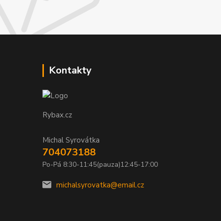
Kontakty
Rybax.cz
Michal Syrovátka
704073188
Po-Pá 8:30-11:45(pauza)12:45-17:00
michalsyrovatka@email.cz