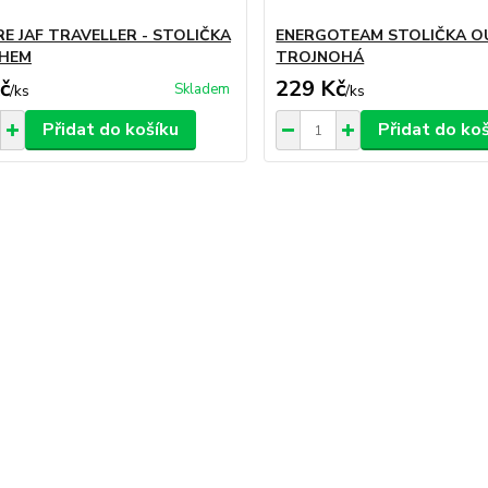
E JAF TRAVELLER - STOLIČKA
ENERGOTEAM STOLIČKA O
OHEM
TROJNOHÁ
č
229 Kč
Skladem
/
ks
/
ks
Přidat do košíku
Přidat do ko