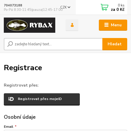
0
ks
704073188
CZK
za
0 Kč
Po-Pá 8:30-11:45(pauza)12:45-17:00
Menu
Hledat
Registrace
Registrovat přes:
Registrovat přes mojeID
Osobní údaje
Email
*