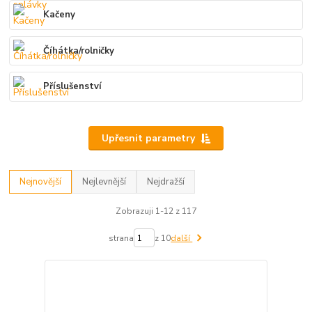
Kačeny
Číhátka/rolničky
Příslušenství
Upřesnit parametry
Nejnovější
Nejlevnější
Nejdražší
Zobrazuji 1-12 z 117
strana
z 10
další