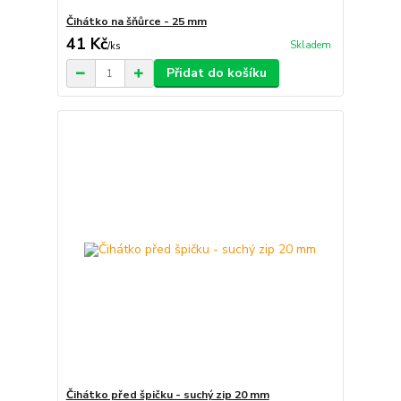
Čihátko na šňůrce - 25 mm
41 Kč
Skladem
/
ks
Přidat do košíku
Čihátko před špičku - suchý zip 20 mm