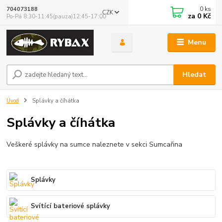
0
ks
704073188
CZK
za
0 Kč
Po-Pá 8:30-11:45(pauza)12:45-17:00
Menu
Hledat
Úvod
Splávky a číhátka
Splávky a číhátka
Veškeré splávky na sumce naleznete v sekci Sumcařina
Splávky
Svítící bateriové splávky