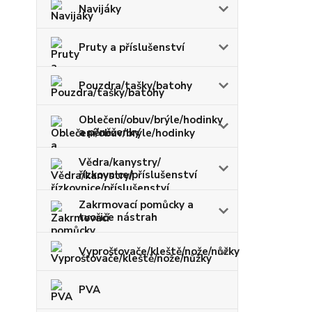
Navijáky
Pruty a příslušenství
Pouzdra/tašky/batohy
Oblečení/obuv/brýle/hodinky
a pěněženky
Vědra/kanystry/
řízkovnice/příslušenství
Zakrmovací pomůcky a
tvořiče nástrah
Vyprošťovače/kleště/nože/nůžky
PVA