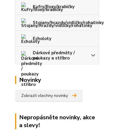
Kufry/Boxy/krabičky
Stojany/hrazdy/vidličky/rohatinky
Echoloty
Dárkové předměty /
poukazy a stříbro
Novinky
Zobrazit všechny novinky
Nepropásněte novinky, akce
a slevy!