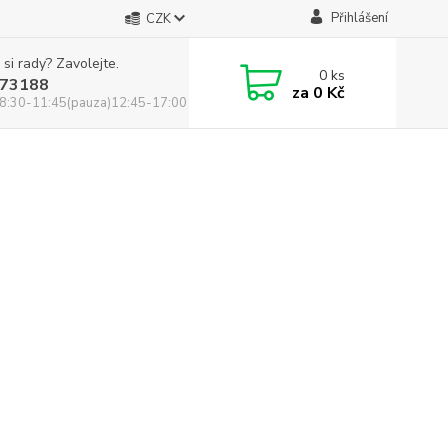
Přihlášení
CZK
 si rady? Zavolejte.
0
ks
73188
za
0 Kč
8:30-11:45(pauza)12:45-17:00