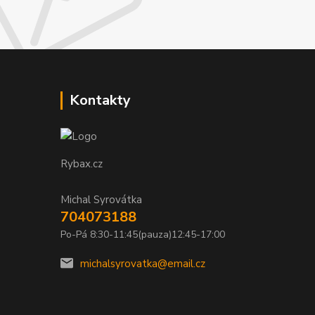
Kontakty
Rybax.cz
Michal Syrovátka
704073188
Po-Pá 8:30-11:45(pauza)12:45-17:00
michalsyrovatka@email.cz