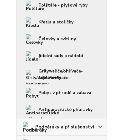
Polštáře - plyšové ryby
Křesla a stoličky
Čelovky a svítilny
Jídelní sady a nádobí
Grily/vařiče/ohřívače-
teplomety
Pobyt v přírodě a zábava
Antiparazitické přípravky
Podběráky a příslušenství