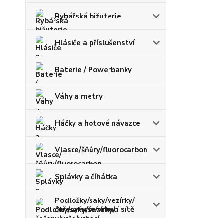
Rybářská bižuterie
Hlásiče a příslušenství
Baterie / Powerbanky
Váhy a metry
Háčky a hotové návazce
Vlasce/šňůry/fluorocarbon
Splávky a číhátka
Podložky/saky/vezírky/
čeřeny/vrše/vrhací sítě