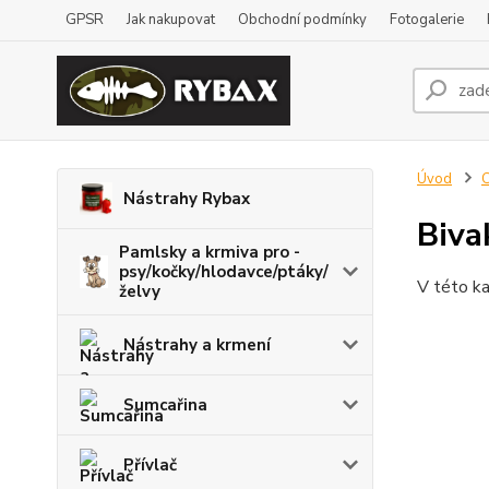
GPSR
Jak nakupovat
Obchodní podmínky
Fotogalerie
Úvod
Nástrahy Rybax
Biva
Pamlsky a krmiva pro -
psy/kočky/hlodavce/ptáky/
V této ka
želvy
Nástrahy a krmení
Sumcařina
Přívlač