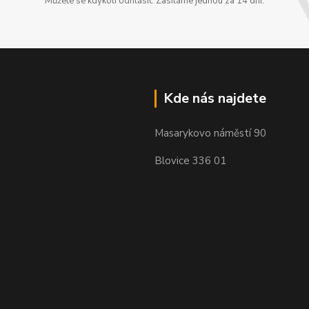
Můžete se kdykoli odhlásit. Zasíláme jednou za 14 dní.
Kde nás najdete
Masarykovo náměstí 90
Blovice 336 01