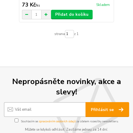
73 Kč
Skladem
/
ks
Přidat do košíku
strana
z 1
Nepropásněte novinky, akce a
slevy!
Přihlásit se
Souhlasím se
zpracováním osobních údajů
za účelem rozesílky newsletteru.
Můžete se kdykoli odhlásit. Zasíláme jednou za 14 dní.