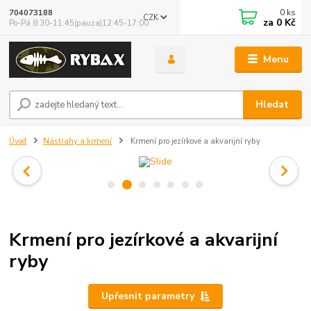
0
ks
704073188
CZK
za
0 Kč
Po-Pá 8:30-11:45(pauza)12:45-17:00
Menu
Hledat
Úvod
Nástrahy a krmení
Krmení pro jezírkové a akvarijní ryby
Krmení pro jezírkové a akvarijní
ryby
Upřesnit parametry