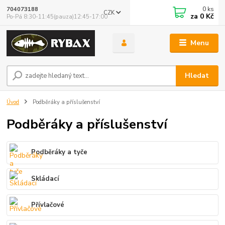
0
ks
704073188
CZK
za
0 Kč
Po-Pá 8:30-11:45(pauza)12:45-17:00
Menu
Hledat
Úvod
Podběráky a příslušenství
Podběráky a příslušenství
Podběráky a tyče
Skládací
Přívlačové