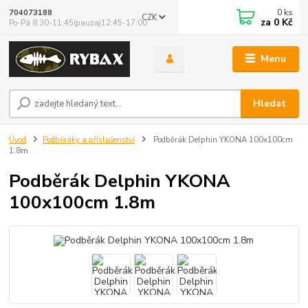
0
ks
704073188
CZK
za
0 Kč
Po-Pá 8:30-11:45(pauza)12:45-17:00
Menu
Hledat
Úvod
Podběráky a příslušenství
Podběrák Delphin YKONA 100x100cm
1.8m
Podběrák Delphin YKONA
100x100cm 1.8m