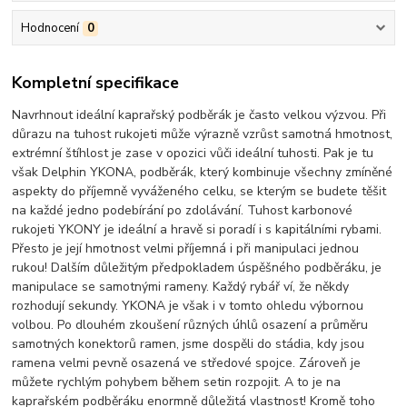
Hodnocení
0
Kompletní specifikace
Navrhnout ideální kaprařský podběrák je často velkou výzvou. Při
důrazu na tuhost rukojeti může výrazně vzrůst samotná hmotnost,
extrémní štíhlost je zase v opozici vůči ideální tuhosti. Pak je tu
však Delphin YKONA, podběrák, který kombinuje všechny zmíněné
aspekty do příjemně vyváženého celku, se kterým se budete těšit
na každé jedno podebírání po zdolávání. Tuhost karbonové
rukojeti YKONY je ideální a hravě si poradí i s kapitálními rybami.
Přesto je její hmotnost velmi příjemná i při manipulaci jednou
rukou! Dalším důležitým předpokladem úspěšného podběráku, je
manipulace se samotnými rameny. Každý rybář ví, že někdy
rozhodují sekundy. YKONA je však i v tomto ohledu výbornou
volbou. Po dlouhém zkoušení různých úhlů osazení a průměru
samotných konektorů ramen, jsme dospěli do stádia, kdy jsou
ramena velmi pevně osazená ve středové spojce. Zároveň je
můžete rychlým pohybem během setin rozpojit. A to je na
kaprařském podběráku enormně důležitá vlastnost! Kromě toho