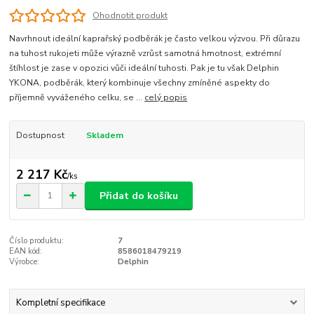
Ohodnotit produkt
Navrhnout ideální kaprařský podběrák je často velkou výzvou. Při důrazu
na tuhost rukojeti může výrazně vzrůst samotná hmotnost, extrémní
štíhlost je zase v opozici vůči ideální tuhosti. Pak je tu však Delphin
YKONA, podběrák, který kombinuje všechny zmíněné aspekty do
příjemně vyváženého celku, se ...
celý popis
Dostupnost
Skladem
2 217 Kč
/
ks
Přidat do košíku
Číslo produktu:
7
EAN kód:
8586018479219
Výrobce:
Delphin
Kompletní specifikace