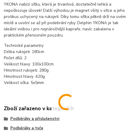
YKONA nabízí síťku, která je trvanlivá, dostatečně lehká a
nepoškozuje úlovek! Další výhodou je magnet všitý v síťce a jeho
protikus uchycený na rukojeti. Díky tomu síťka pěkně drží na svém
místě a uvolní se až při podebrání ryby. Delphin YKONA je tak
ideální volbou i pro nejnáročnější kapraře, navíc zabalena v
praktickém přenosném pouzdru.
Technické parametry:
Délka rukojeti: 180cm
Počet dílů: 2
Velikost hlavy: 100x100cm
Hmotnost rukojeti: 280g
Hmotnost hlavy: 420g
Velikost očka: 5x5mm
Zboží zařazeno v kategoriích
Podběráky a příslušenství
Podběráky a tyče