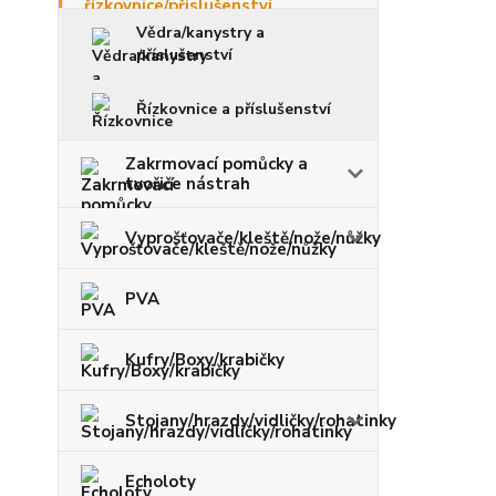
Vědra/kanystry a
příslušenství
Řízkovnice a příslušenství
Zakrmovací pomůcky a
tvořiče nástrah
Vyprošťovače/kleště/nože/nůžky
PVA
Kufry/Boxy/krabičky
Stojany/hrazdy/vidličky/rohatinky
Echoloty