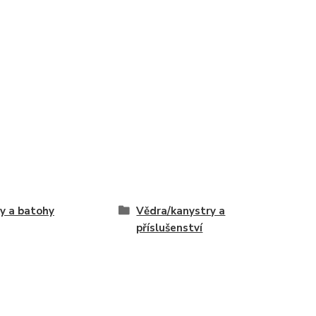
y a batohy
Vědra/kanystry a
příslušenství