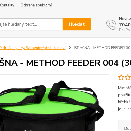
Kontakty
Ochrana soukromí
Nevíte
Hledat
7040
Po-Pá 
ědra/kanystry/řízkovnice/příslušenství
BRAŠNA - METHOD FEEDER 004
ŠNA - METHOD FEEDER 004 (3
Mimořá
použit
křehké.
je jej
Dos