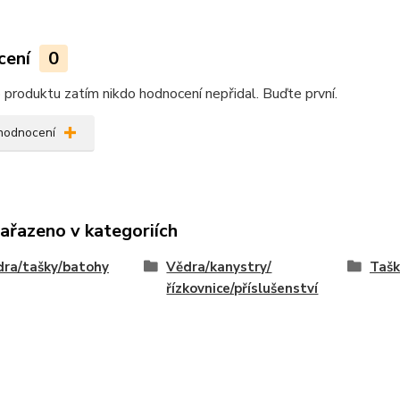
cení
0
produktu zatím nikdo hodnocení nepřidal. Buďte první.
 hodnocení
zařazeno v kategoriích
ra/tašky/batohy
Vědra/kanystry/
Tašk
řízkovnice/příslušenství