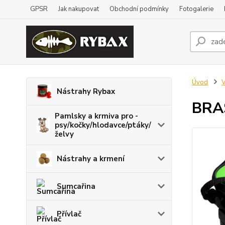
GPSR
Jak nakupovat
Obchodní podmínky
Fotogalerie
Úvod
V
Nástrahy Rybax
BRA
Pamlsky a krmiva pro -
psy/kočky/hlodavce/ptáky/
želvy
Nástrahy a krmení
Sumcařina
Přívlač