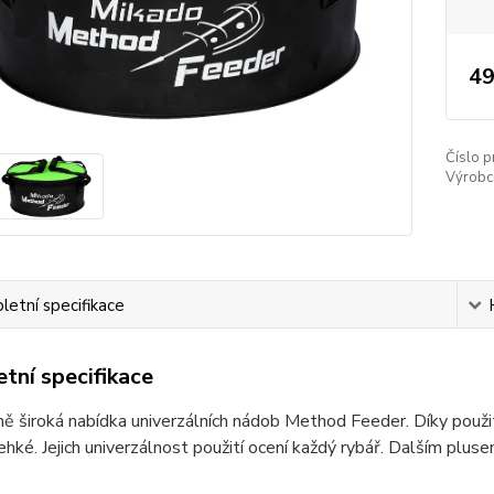
49
Číslo p
Výrobc
etní specifikace
tní specifikace
 široká nabídka univerzálních nádob Method Feeder. Díky použi
ehké. Jejich univerzálnost použití ocení každý rybář. Dalším plus