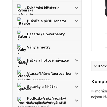
Rybářská bižuterie
Hlásiče a příslušenství
Baterie / Powerbanky
Váhy a metry
Háčky a hotové návazce
Kompl
Vlasce/šňůry/fluorocarbon
Komple
Splávky a číhátka
Mimořádně
nejsou kř
Podložky/saky/vezírky/
čeřeny/vrše/vrhací sítě