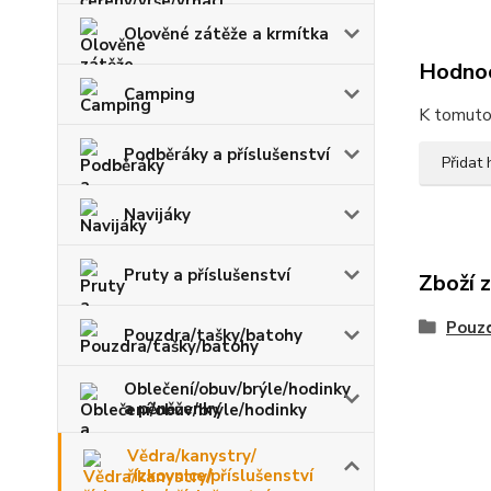
Olověné zátěže a krmítka
Hodno
Camping
K tomuto 
Podběráky a příslušenství
Přidat
Navijáky
Pruty a příslušenství
Zboží 
Pouzd
Pouzdra/tašky/batohy
Oblečení/obuv/brýle/hodinky
a pěněženky
Vědra/kanystry/
řízkovnice/příslušenství