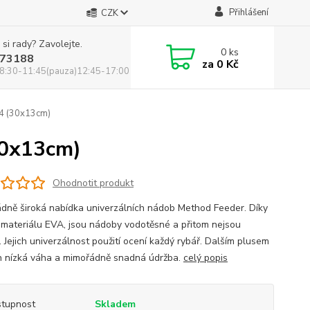
Přihlášení
CZK
 si rady? Zavolejte.
0
ks
73188
za
0 Kč
8:30-11:45(pauza)12:45-17:00
 (30x13cm)
0x13cm)
Ohodnotit produkt
dně široká nabídka univerzálních nádob Method Feeder. Díky
í materiálu EVA, jsou nádoby vodotěsné a přitom nejsou
 Jejich univerzálnost použití ocení každý rybář. Dalším plusem
ich nízká váha a mimořádně snadná údržba.
celý popis
tupnost
Skladem