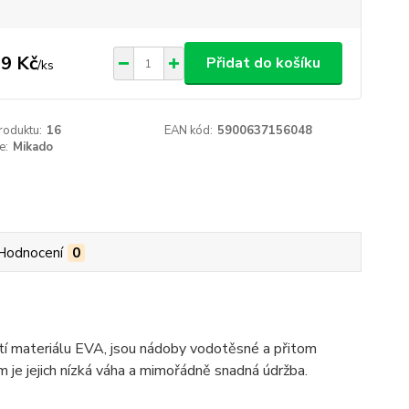
9 Kč
Přidat do košíku
/
ks
roduktu:
16
EAN kód:
5900637156048
e:
Mikado
Hodnocení
0
tí materiálu EVA, jsou nádoby vodotěsné a přitom
em je jejich nízká váha a mimořádně snadná údržba.