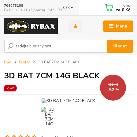
0
ks
704073188
CZK
za
0 Kč
Po-Pá 8:30-11:45(pauza)12:45-17:00
Menu
Hledat
Úvod
Přívlač
3D BAT 7CM 14G BLACK
3D BAT 7CM 14G BLACK
499 Kč
Akce
- 52 %