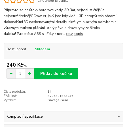
Ohodnotit produkt
Připravte se na útoky hororové vody! 3D Bat, nejrealističtější a
nejneuvěřitelnější Crawler, jaký jste kdy viděli! 3D netopýr vás ohromí
dokonalými 3D naskenovanými detaily, skvělým plazivým pohybem a
výrazným zvukem plácání, který přivolá dravé ryby ze široka i
daleka! Tvrdé tělo ABS s křídly z ner...
celý popis
Dostupnost
Skladem
240 Kč
/
ks
Přidat do košíku
Číslo produktu:
14
EAN kód:
5706301583246
Výrobce:
Savage Gear
Kompletní specifikace