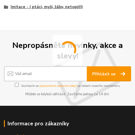
Imitace - ( ptáci, myši, žáby, netopýři)
Nepropásněte novinky, akce a
slevy!
Přihlásit se
Souhlasím se
zpracováním osobních údajů
za účelem rozesílky newsletteru.
Můžete se kdykoli odhlásit. Zasíláme jednou za 14 dní.
Informace pro zákazníky