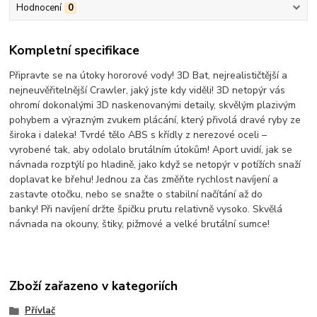
Hodnocení
0
Kompletní specifikace
Připravte se na útoky hororové vody!
3D Bat, nejrealističtější a
nejneuvěřitelnější Crawler, jaký jste kdy viděli!
3D netopýr vás
ohromí dokonalými 3D naskenovanými detaily, skvělým plazivým
pohybem a výrazným zvukem plácání, který přivolá dravé ryby ze
široka i daleka!
Tvrdé tělo ABS s křídly z nerezové oceli –
vyrobené tak, aby odolalo brutálním útokům!
Aport uvidí, jak se
návnada rozptýlí po hladině, jako když se netopýr v potížích snaží
doplavat ke břehu!
Jednou za čas změňte rychlost navíjení a
zastavte otočku, nebo se snažte o stabilní načítání až do
banky!
Při navíjení držte špičku prutu relativně vysoko.
Skvělá
návnada na okouny, štiky, pižmové a velké brutální sumce!
Zboží zařazeno v kategoriích
Přívlač