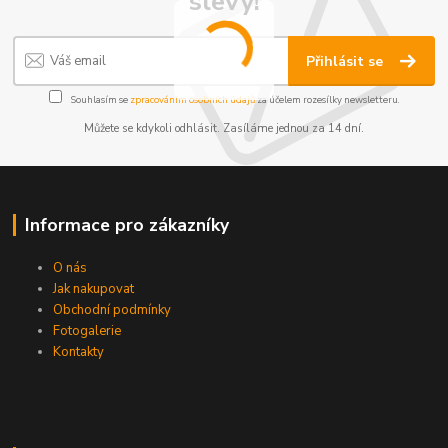
slevy!
Přihlásit se
Souhlasím se
zpracováním osobních údajů
za účelem rozesílky newsletteru.
Můžete se kdykoli odhlásit. Zasíláme jednou za 14 dní.
Informace pro zákazníky
O nás
Jak nakupovat
Obchodní podmínky
Fotogalerie
Kontakty