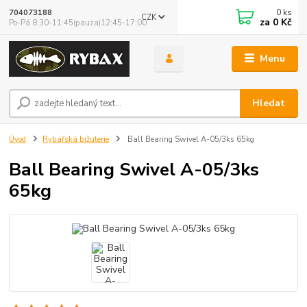
0
ks
704073188
CZK
za
0 Kč
Po-Pá 8:30-11:45(pauza)12:45-17:00
Menu
Hledat
Úvod
Rybářská bižuterie
Ball Bearing Swivel A-05/3ks 65kg
Ball Bearing Swivel A-05/3ks
65kg