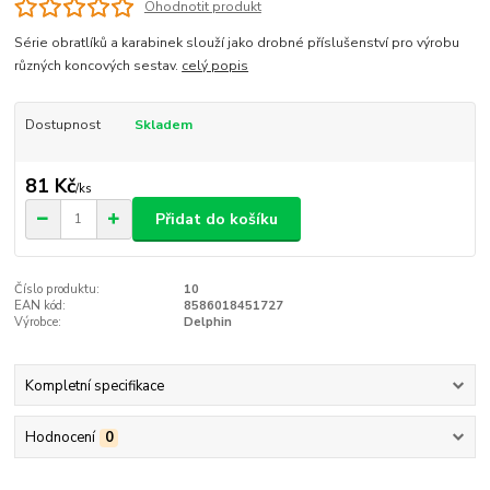
Ohodnotit produkt
Série obratlíků a karabinek slouží jako drobné příslušenství pro výrobu
různých koncových sestav.
celý popis
Dostupnost
Skladem
81 Kč
/
ks
Přidat do košíku
Číslo produktu:
10
EAN kód:
8586018451727
Výrobce:
Delphin
Kompletní specifikace
Hodnocení
0