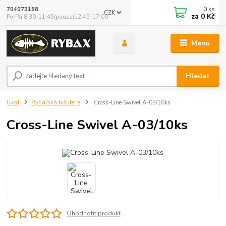
0
ks
704073188
CZK
za
0 Kč
Po-Pá 8:30-11:45(pauza)12:45-17:00
Menu
Hledat
Úvod
Rybářská bižuterie
Cross-Line Swivel A-03/10ks
Cross-Line Swivel A-03/10ks
Ohodnotit produkt