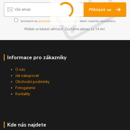
Přihlásit se
Souhlasím se
zpracováním osobních údajů
za účelem rozesílky newsletteru.
Můžete se kdykoli odhlásit. Zasíláme jednou za 14 dní.
Informace pro zákazníky
O nás
Jak nakupovat
Obchodní podmínky
Fotogalerie
Kontakty
Kde nás najdete