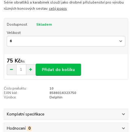
Série obratlíků a karabinek slouží jako drobné příslušenství pro výrobu
různých koncových sestav.
celý popis
Dostupnost
Skladem
Velikost
75 Kč
/
ks
Přidat do košíku
Číslo produktu:
10
EAN kód:
8586016323750
Výrobce:
Delphin
Kompletní specifikace
Hodnocení
0