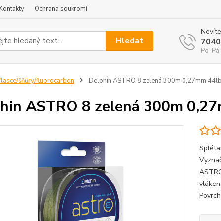
Kontakty
Ochrana soukromí
Nevíte
Hledat
7040
Po-Pá 
lasce/šňůry/fluorocarbon
Delphin ASTRO 8 zelená 300m 0,27mm 44l
hin ASTRO 8 zelená 300m 0,2
Spléta
Vyznač
ASTRO 
vláken
Povrch