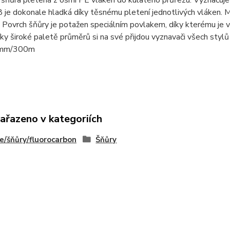
šňůra pletená z osmi PE vláken do kulatého průřezu. Vyznačuje s
je dokonale hladká díky těsnému pletení jednotlivých vláken. 
 Povrch šňůry je potažen speciálním povlakem, díky kterému je 
 Díky široké paletě průměrů si na své přijdou vyznava
7mm/300m
zařazeno v kategoriích
e/šňůry/fluorocarbon
Šňůry