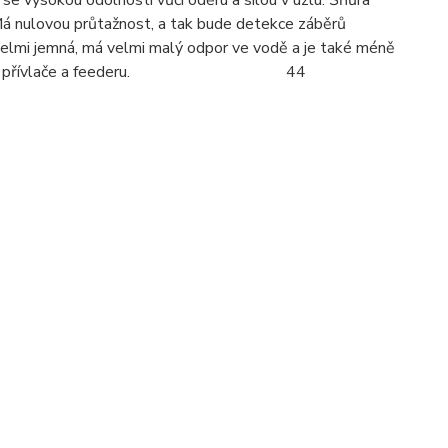
e vysokou odolností vůči oděru a silou v uzlu. Šňůra
Má nulovou průtažnost, a tak bude detekce záběrů
velmi jemná, má velmi malý odpor ve vodě a je také méně
či všech stylů přívlače a feederu. 44