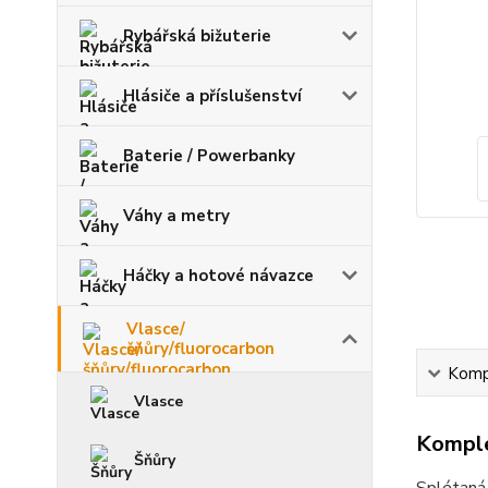
Rybářská bižuterie
Hlásiče a příslušenství
Baterie / Powerbanky
Váhy a metry
Háčky a hotové návazce
Vlasce/
šňůry/fluorocarbon
Kompl
Vlasce
Komple
Šňůry