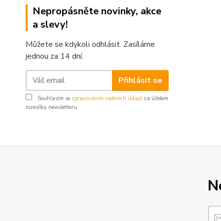
Nepropásněte novinky, akce
a slevy!
Můžete se kdykoli odhlásit. Zasíláme
jednou za 14 dní.
Přihlásit se
Souhlasím se
zpracováním osobních údajů
za účelem
rozesílky newsletteru.
N