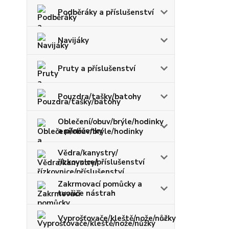
Podběráky a příslušenství
Navijáky
Pruty a příslušenství
Pouzdra/tašky/batohy
Oblečení/obuv/brýle/hodinky
a pěněženky
Vědra/kanystry/
řízkovnice/příslušenství
Zakrmovací pomůcky a
tvořiče nástrah
Vyprošťovače/kleště/nože/nůžky