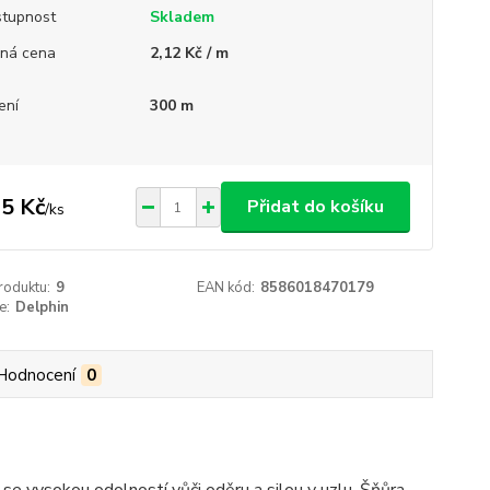
tupnost
Skladem
ná cena
2,12 Kč / m
ení
300 m
5 Kč
Přidat do košíku
/
ks
roduktu:
9
EAN kód:
8586018470179
e:
Delphin
Hodnocení
0