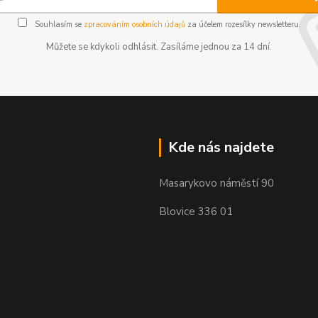
Souhlasím se
zpracováním osobních údajů
za účelem rozesílky newsletteru.
Můžete se kdykoli odhlásit. Zasíláme jednou za 14 dní.
Kde nás najdete
Masarykovo náměstí 90
Blovice 336 01