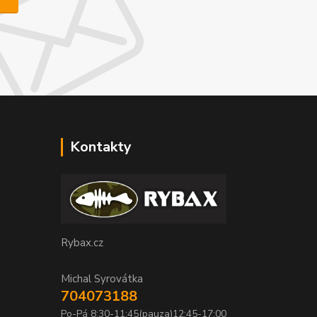
Kontakty
Rybax.cz
Michal Syrovátka
704073188
Po-Pá 8:30-11:45(pauza)12:45-17:00