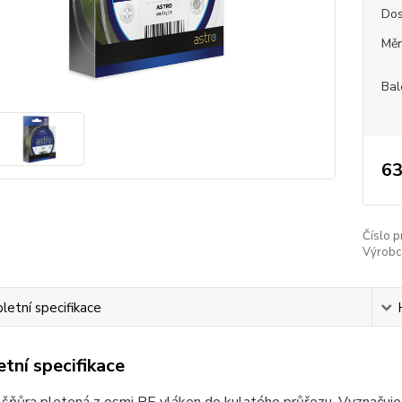
Dos
Měr
Bal
63
Číslo p
Výrobc
etní specifikace
tní specifikace