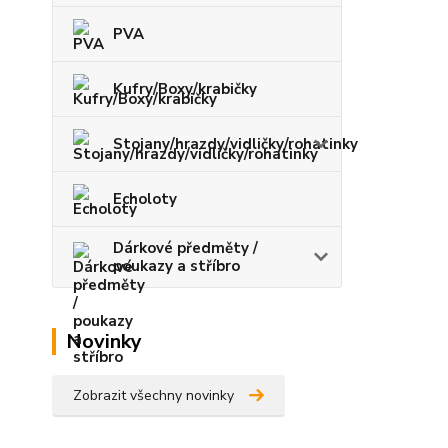
PVA
Kufry/Boxy/krabičky
Stojany/hrazdy/vidličky/rohatinky
Echoloty
Dárkové předměty /
poukazy a stříbro
Novinky
Zobrazit všechny novinky