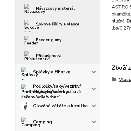
Splétaná 
ASTRO 8 
Návazcový materiál
okamžitá.
hlučná.
Šokové šňůry a vlasce
lbs/0,2
Feeder gumy
Příslušenství
Zboží 
Splávky a číhátka
Vlasc
Podložky/saky/vezírky/
čeřeny/vrše/vrhací sítě
Olověné zátěže a krmítka
Camping