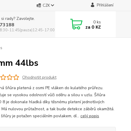
Přihlášení
CZK
 si rady? Zavolejte.
0
ks
73188
za
0 Kč
8:30-11:45(pauza)12:45-17:00
bs
7mm 44lbs
Ohodnotit produkt
ná šňůra pletená z osmi PE vláken do kulatého průřezu.
uje se vysokou odolností vůči oděru a silou v uzlu. Šňůra
8 je dokonale hladká díky těsnému pletení jednotlivých
. Má nulovou průtažnost, a tak bude detekce záběrů okamžitá.
 šňůry je potažen speciálním povlakem, dí...
celý popis