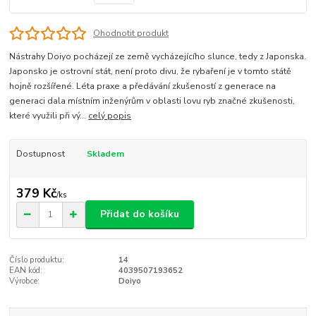
Ohodnotit produkt
Nástrahy Doiyo pocházejí ze země vycházejícího slunce, tedy z Japonska.
Japonsko je ostrovní stát, není proto divu, že rybaření je v tomto státě
hojně rozšířené. Léta praxe a předávání zkušeností z generace na
generaci dala místním inženýrům v oblasti lovu ryb značné zkušenosti,
které využili při vý...
celý popis
Dostupnost
Skladem
379 Kč
/
ks
Přidat do košíku
Číslo produktu:
14
EAN kód:
4039507193652
Výrobce:
Doiyo