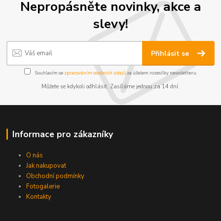
Nepropásněte novinky, akce a
slevy!
Přihlásit se
Souhlasím se
zpracováním osobních údajů
za účelem rozesílky newsletteru.
Můžete se kdykoli odhlásit. Zasíláme jednou za 14 dní.
Informace pro zákazníky
O nás
Jak nakupovat
Obchodní podmínky
Fotogalerie
Kontakty