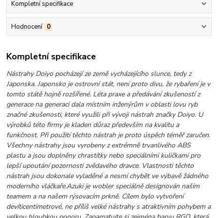
Kompletní specifikace
Hodnocení
0
Kompletní specifikace
Nástrahy Doiyo pocházejí ze země vycházejícího slunce, tedy z
Japonska. Japonsko je ostrovní stát, není proto divu, že rybaření je v
tomto státě hojně rozšířené. Léta praxe a předávání zkušeností z
generace na generaci dala místním inženýrům v oblasti lovu ryb
značné zkušenosti, které využili při vývoji nástrah značky Doiyo. U
výrobků této firmy je kladen důraz především na kvalitu a
funkčnost. Při použití těchto nástrah je proto úspěch téměř zaručen.
Všechny nástrahy jsou vyrobeny z extrémně trvanlivého ABS
plastu a jsou doplněny chrastítky nebo speciálními kuličkami pro
lepší upoutání pozornosti zvědavého dravce. Vlastnosti těchto
nástrah jsou dokonale vyladěné a nesmí chybět ve výbavě žádného
moderního vláčkaře.
Azuki je wobler speciálně designován naším
teamem a na našem rýsovacím prkně. Cílem bylo vytvoření
devíticentimetrové, ne příliš velké nástrahy s atraktivním pohybem a
velkou hloubkou ponoru. Zapamatujte si zejména barvu RGO, která