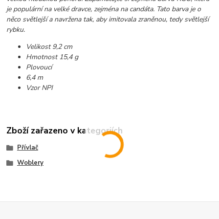
je populární na velké dravce, zejména na candáta. Tato barva je o
něco světlejší a navržena tak, aby imitovala zraněnou, tedy světlejší
rybku.
Velikost 9,2 cm
Hmotnost 15,4 g
Plovoucí
6,4 m
Vzor NPI
Zboží zařazeno v kategoriích
Přívlač
Woblery