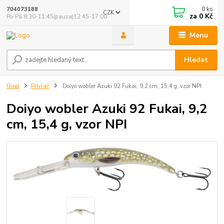
0
ks
704073188
CZK
za
0 Kč
Po-Pá 8:30-11:45(pauza)12:45-17:00
Menu
Hledat
Úvod
Přívlač
Doiyo wobler Azuki 92 Fukai, 9,2 cm, 15,4 g, vzor NPI
Doiyo wobler Azuki 92 Fukai, 9,2
cm, 15,4 g, vzor NPI