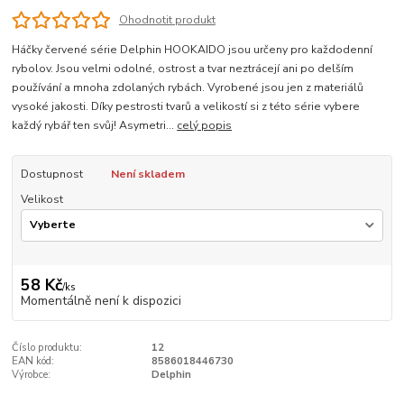
Ohodnotit produkt
Háčky červené série Delphin HOOKAIDO jsou určeny pro každodenní
rybolov. Jsou velmi odolné, ostrost a tvar neztrácejí ani po delším
používání a mnoha zdolaných rybách. Vyrobené jsou jen z materiálů
vysoké jakosti. Díky pestrosti tvarů a velikostí si z této série vybere
každý rybář ten svůj! Asymetri...
celý popis
Dostupnost
Není skladem
Velikost
58 Kč
/
ks
Momentálně není k dispozici
Číslo produktu:
12
EAN kód:
8586018446730
Výrobce:
Delphin