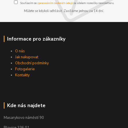
Souhlasím se
zpracováním osobních údajů
za účelem rozesílky newsletteru.
Můžete se kdykoli odhlásit. Zasíláme jednou za 14 dní.
Informace pro zákazníky
O nás
Jak nakupovat
Obchodní podmínky
Fotogalerie
Kontakty
Kde nás najdete
Masarykovo náměstí 90
Blovice 336 01