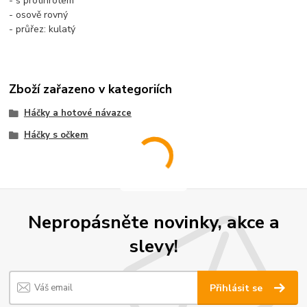
- s protihrotem
- osově rovný
- průřez: kulatý
Zboží zařazeno v kategoriích
Háčky a hotové návazce
Háčky s očkem
Nepropásněte novinky, akce a
slevy!
Přihlásit se