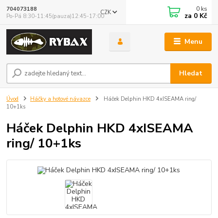
0
ks
704073188
CZK
za
0 Kč
Po-Pá 8:30-11:45(pauza)12:45-17:00
Menu
Hledat
Úvod
Háčky a hotové návazce
Háček Delphin HKD 4xISEAMA ring/
10+1ks
Háček Delphin HKD 4xISEAMA
ring/ 10+1ks