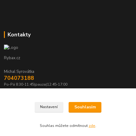
Kontakty
Rybax.cz
Michal Syrovátka
704073188
Po-Pá 8:30-11:45(pauza)12:45-17:00
michalsyrovatka@email.cz
Souhlasím
Nastavení
Souhlas můžete odmítnout
zde
.
Vytvořeno na
Eshop-rychle.cz