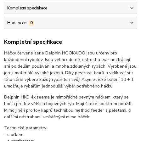
Kompletní specifikace
Hodnocení
0
Kompletní specifikace
Háčky červené série Delphin HOOKAIDO jsou určeny pro
každodenní rybolov. Jsou velmi odolné, ostrost a tvar neztrácejí
ani po delším používání a mnoha zdolaných rybách. Vyrobené jsou
jen z materiálů vysoké jakosti. Díky pestrosti tvarů a velikostí si z
této série vybere každý rybář ten svůj! Asymetrické balení 10 + 1
umožňuje rybářům jednodušší výběr potřebného háčku.
Delphin HKD 4xIseama je mimořádně pevným háčkem, který se
hodí i pro lov větších bojovných ryb. Mají široké spektrum použití.
Mimo jiné i pro lov kaprů technikou method feeder s peletami, či
dalšími nástrahami umístěnými mimo háček.
Technické parametry:
- s očkem