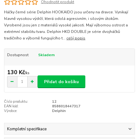
Ohodnotit produkt
Háčky černé série Delphin HOOKAIDO jsou určeny na dravce. Vynikají
hlavně vysokou výdrží, která odolá agresivním, i silovým útokům.
Vyrobené jsou jen z materiálů vysoké jakosti. Mají výbornou ostrost a
extrémní stabilitu tvaru. Delphin HKD DOUBLE je série dvojháčků
tradičního a výborně fungujícího t...
celý popis
Dostupnost
Skladem
130 Kč
/
ks
Přidat do košíku
Číslo produktu:
12
EAN kód:
8586018447317
Výrobce:
Delphin
Kompletní specifikace