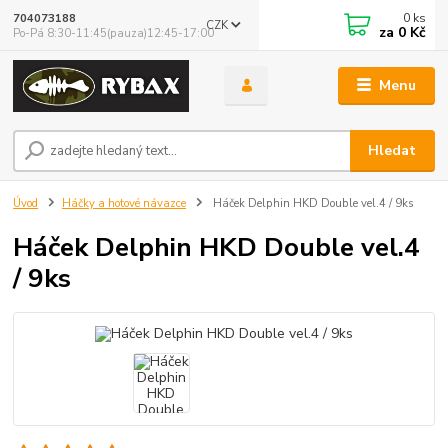
0
ks
704073188
CZK
za
0 Kč
Po-Pá 8:30-11:45(pauza)12:45-17:00
Menu
Hledat
Úvod
Háčky a hotové návazce
Háček Delphin HKD Double vel.4 / 9ks
Háček Delphin HKD Double vel.4
/ 9ks