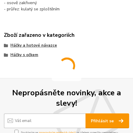
- osově zakřivený
- průřez: kulatý se zploštěním
Zboží zařazeno v kategoriích
Háčky a hotové návazce
Háčky s očkem
Nepropásněte novinky, akce a
slevy!
Přihlásit se
Souhlasím se
zpracováním osobních údajů
za účelem rozesílky newsletteru.