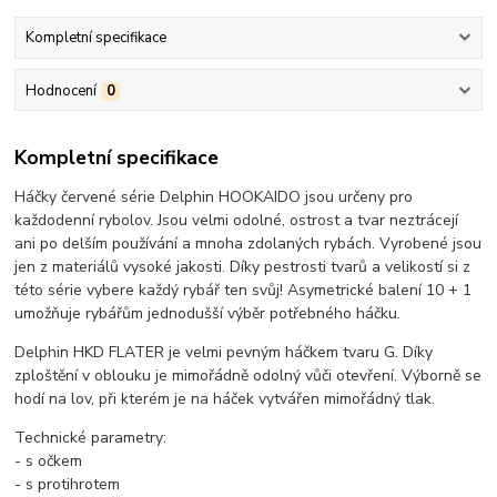
Kompletní specifikace
Hodnocení
0
Kompletní specifikace
Háčky červené série Delphin HOOKAIDO jsou určeny pro
každodenní rybolov. Jsou velmi odolné, ostrost a tvar neztrácejí
ani po delším používání a mnoha zdolaných rybách. Vyrobené jsou
jen z materiálů vysoké jakosti. Díky pestrosti tvarů a velikostí si z
této série vybere každý rybář ten svůj! Asymetrické balení 10 + 1
umožňuje rybářům jednodušší výběr potřebného háčku.
Delphin HKD FLATER je velmi pevným háčkem tvaru G. Díky
zploštění v oblouku je mimořádně odolný vůči otevření. Výborně se
hodí na lov, při kterém je na háček vytvářen mimořádný tlak.
Technické parametry:
- s očkem
- s protihrotem