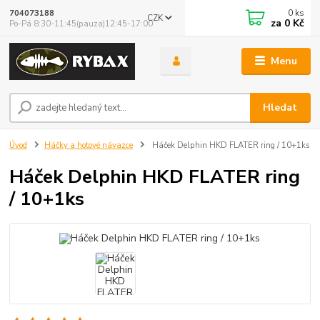
0
ks
704073188
CZK
za
0 Kč
Po-Pá 8:30-11:45(pauza)12:45-17:00
Menu
Hledat
Úvod
Háčky a hotové návazce
Háček Delphin HKD FLATER ring / 10+1ks
Háček Delphin HKD FLATER ring
/ 10+1ks