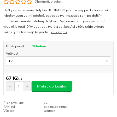
Ohodnotit produkt
Háčky červené série Delphin HOOKAIDO jsou určeny pro každodenní
rybolov. Jsou velmi odolné, ostrost a tvar neztrácejí ani po delším
používání a mnoha zdolaných rybách. Vyrobené jsou jen z materiálů
vysoké jakosti. Díky pestrosti tvarů a velikostí si z této série vybere
každý rybář ten svůj! Asymetri...
celý popis
Dostupnost
Skladem
Velikost
67 Kč
/
ks
Přidat do košíku
Číslo produktu:
12
EAN kód:
8586018446969
Výrobce:
Delphin