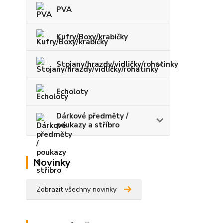
PVA
Kufry/Boxy/krabičky
Stojany/hrazdy/vidličky/rohatinky
Echoloty
Dárkové předměty /
poukazy a stříbro
Novinky
Zobrazit všechny novinky