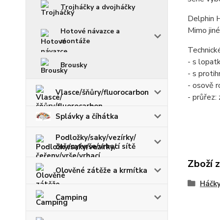
Trojháčky a dvojháčky
Delphin H
Mimo jiné
Hotové návazce a
montáže
Technick
- s lopat
Brousky
- s proti
- osově r
Vlasce/šňůry/fluorocarbon
- průřez:
Splávky a číhátka
Podložky/saky/vezírky/
čeřeny/vrše/vrhací sítě
Zboží 
Olověné zátěže a krmítka
Háčky
Camping