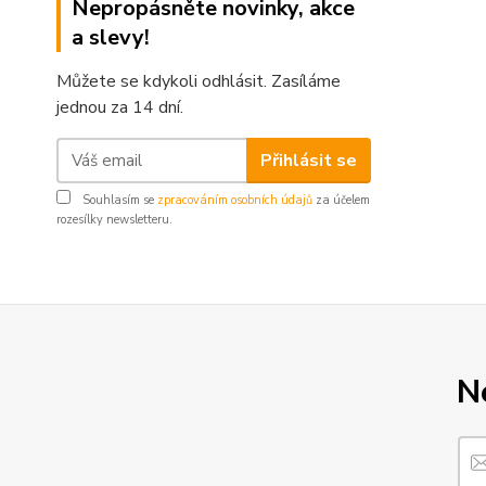
Nepropásněte novinky, akce
a slevy!
Můžete se kdykoli odhlásit. Zasíláme
jednou za 14 dní.
Přihlásit se
Souhlasím se
zpracováním osobních údajů
za účelem
rozesílky newsletteru.
N