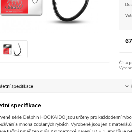
Dos
Vel
67
Číslo p
Výrobc
etní specifikace
tní specifikace
vené série Delphin HOOKAIDO jsou určeny pro každodenní rybolov
užívání a mnoha zdolaných rybách. Vyrobené jsou jen z materiálů v
ere každý rybář ten svůj! Asymetrické balení 10 + 1 umožňuje r