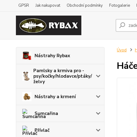
GPSR
Jak nakupovat
Obchodní podmínky
Fotogalerie
Úvod
H
Nástrahy Rybax
Háče
Pamlsky a krmiva pro -
psy/kočky/hlodavce/ptáky/
želvy
Nástrahy a krmení
Sumcařina
Přívlač