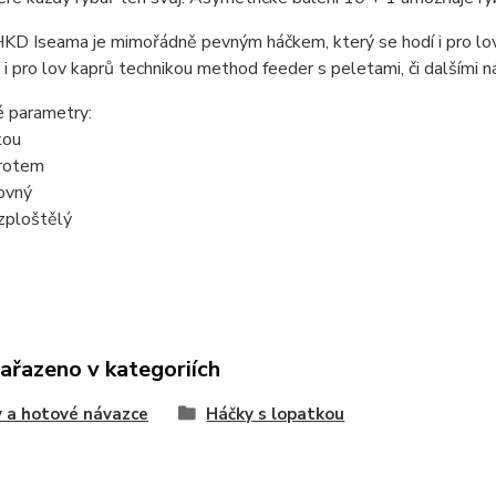
KD Iseama je mimořádně pevným háčkem, který se hodí i pro lov v
 i pro lov kaprů technikou method feeder s peletami, či dalšími
é parametry:
kou
hrotem
ovný
 zploštělý
zařazeno v kategoriích
 a hotové návazce
Háčky s lopatkou