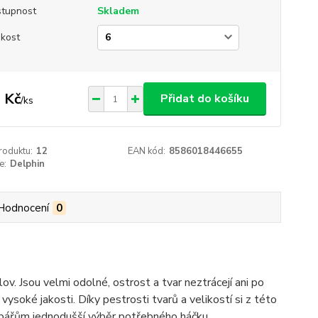
tupnost
Skladem
ikost
 Kč
Přidat do košíku
/
ks
roduktu:
12
EAN kód:
8586018446655
e:
Delphin
Hodnocení
0
. Jsou velmi odolné, ostrost a tvar neztrácejí ani po
ysoké jakosti. Díky pestrosti tvarů a velikostí si z této
ybářům jednodušší výběr potřebného háčku.