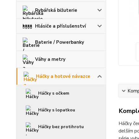
Rybářská bižuterie
Hlásiče a příslušenství
Baterie / Powerbanky
Váhy a metry
Háčky a hotové návazce
Kompl
Háčky s očkem
Komple
Háčky s lopatkou
Háčky čer
Háčky bez protihrotu
delším po
série vyb