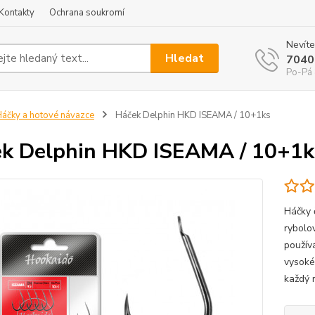
Kontakty
Ochrana soukromí
Nevíte
Hledat
7040
Po-Pá 
áčky a hotové návazce
Háček Delphin HKD ISEAMA / 10+1ks
k Delphin HKD ISEAMA / 10+1k
Háčky 
rybolov
použív
vysoké 
každý r