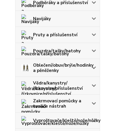
Podběráky a příslušenství
Navijáky
Pruty a příslušenství
Pouzdra/tašky/batohy
Oblečení/obuv/brýle/hodinky
a pěněženky
Vědra/kanystry/
řízkovnice/příslušenství
Zakrmovací pomůcky a
tvořiče nástrah
Vyprošťovače/kleště/nože/nůžky