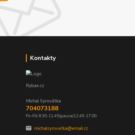
Kontakty
Rybax.cz
Michal Syrovátka
704073188
Po-Pá 8:30-11:45(pauza)12:45-17:00
michalsyrovatka@email.cz