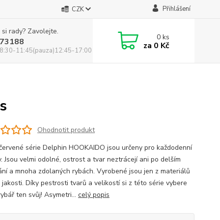
Přihlášení
CZK
 si rady? Zavolejte.
0
ks
73188
za
0 Kč
8:30-11:45(pauza)12:45-17:00
s
Ohodnotit produkt
červené série Delphin HOOKAIDO jsou určeny pro každodenní
. Jsou velmi odolné, ostrost a tvar neztrácejí ani po delším
ání a mnoha zdolaných rybách. Vyrobené jsou jen z materiálů
jakosti. Díky pestrosti tvarů a velikostí si z této série vybere
ybář ten svůj! Asymetri...
celý popis