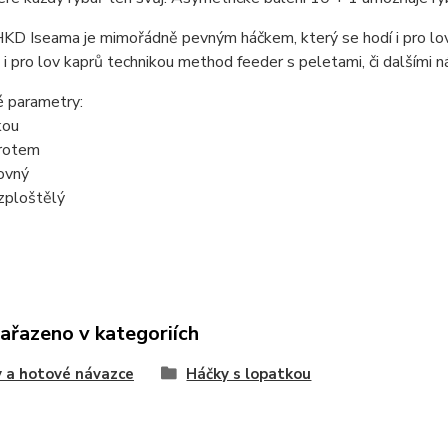
KD Iseama je mimořádně pevným háčkem, který se hodí i pro lov v
 i pro lov kaprů technikou method feeder s peletami, či dalšími
é parametry:
kou
hrotem
ovný
 zploštělý
zařazeno v kategoriích
 a hotové návazce
Háčky s lopatkou