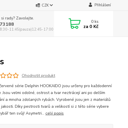
Přihlášení
CZK
 si rady? Zavolejte.
0
ks
73188
za
0 Kč
8:30-11:45(pauza)12:45-17:00
s
Ohodnotit produkt
červené série Delphin HOOKAIDO jsou určeny pro každodenní
. Jsou velmi odolné, ostrost a tvar neztrácejí ani po delším
ání a mnoha zdolaných rybách. Vyrobené jsou jen z materiálů
jakosti. Díky pestrosti tvarů a velikostí si z této série vybere
ybář ten svůj! Asymetri...
celý popis