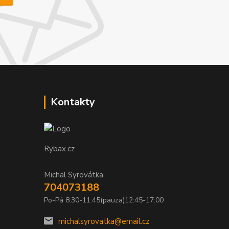
Kontakty
Rybax.cz
Michal Syrovátka
704073188
Po-Pá 8:30-11:45(pauza)12:45-17:00
michalsyrovatka@email.cz