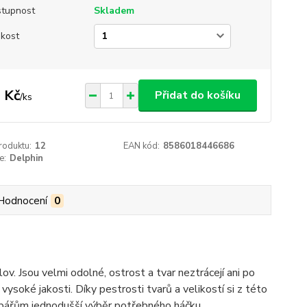
tupnost
Skladem
ikost
 Kč
Přidat do košíku
/
ks
roduktu:
12
EAN kód:
8586018446686
e:
Delphin
Hodnocení
0
. Jsou velmi odolné, ostrost a tvar neztrácejí ani po
ysoké jakosti. Díky pestrosti tvarů a velikostí si z této
ybářům jednodušší výběr potřebného háčku.