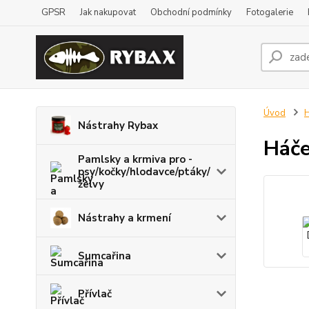
GPSR
Jak nakupovat
Obchodní podmínky
Fotogalerie
Úvod
H
Nástrahy Rybax
Háče
Pamlsky a krmiva pro -
psy/kočky/hlodavce/ptáky/
želvy
Nástrahy a krmení
Sumcařina
Přívlač