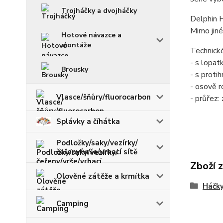
Trojháčky a dvojháčky
Delphin H
Mimo jiné
Hotové návazce a
montáže
Technick
- s lopat
Brousky
- s proti
- osově r
Vlasce/šňůry/fluorocarbon
- průřez:
Splávky a číhátka
Podložky/saky/vezírky/
čeřeny/vrše/vrhací sítě
Zboží 
Olověné zátěže a krmítka
Háčky
Camping