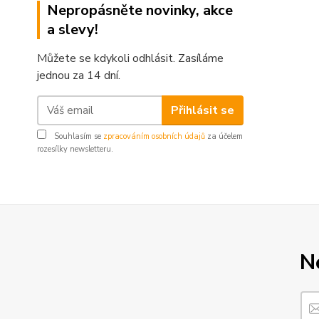
Nepropásněte novinky, akce
a slevy!
Můžete se kdykoli odhlásit. Zasíláme
jednou za 14 dní.
Přihlásit se
Souhlasím se
zpracováním osobních údajů
za účelem
rozesílky newsletteru.
N