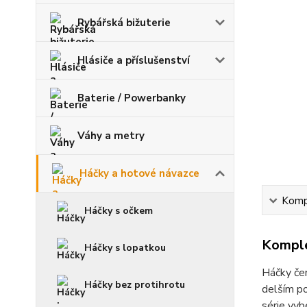
Rybářská bižuterie
Hlásiče a příslušenství
Baterie / Powerbanky
Váhy a metry
Háčky a hotové návazce
Kompl
Háčky s očkem
Komple
Háčky s lopatkou
Háčky čer
Háčky bez protihrotu
delším po
série vyb