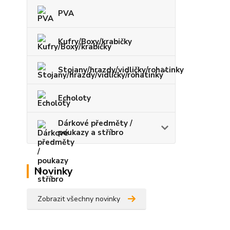
PVA
Kufry/Boxy/krabičky
Stojany/hrazdy/vidličky/rohatinky
Echoloty
Dárkové předměty /
poukazy a stříbro
Novinky
Zobrazit všechny novinky