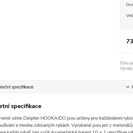
Dos
Vel
73
Číslo p
Výrobc
etní specifikace
tní specifikace
vené série Delphin HOOKAIDO jsou určeny pro každodenní rybolov
užívání a mnoha zdolaných rybách. Vyrobené jsou jen z materiálů v
ere každý rybář ten svůj! Asymetrické balení 10 + 1 umožňuje r