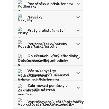
Podběráky a příslušenství
Navijáky
Pruty a příslušenství
Pouzdra/tašky/batohy
Oblečení/obuv/brýle/hodinky
a pěněženky
Vědra/kanystry/
řízkovnice/příslušenství
Zakrmovací pomůcky a
tvořiče nástrah
Vyprošťovače/kleště/nože/nůžky