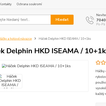
Kontakty
Ochrana soukromí
Nevíte
Hledat
7040
Po-Pá 
áčky a hotové návazce
Háček Delphin HKD ISEAMA / 10+1ks
k Delphin HKD ISEAMA / 10+1k
Háčky 
rybolov
použív
vysoké 
každý r