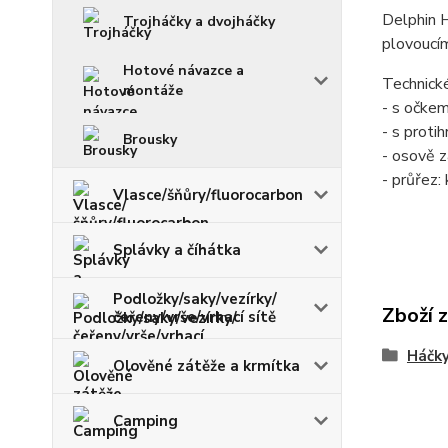
Delphin H
Trojháčky a dvojháčky
plovoucím
Hotové návazce a
Technick
montáže
- s očke
- s proti
Brousky
- osově z
- průřez:
Vlasce/šňůry/fluorocarbon
Splávky a číhátka
Podložky/saky/vezírky/
Zboží 
čeřeny/vrše/vrhací sítě
Háčky
Olověné zátěže a krmítka
Camping