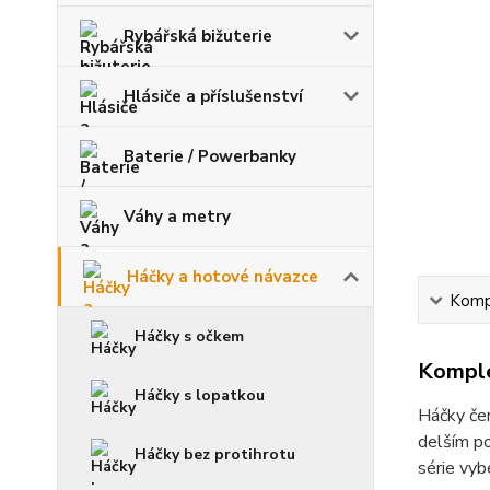
Rybářská bižuterie
Hlásiče a příslušenství
Baterie / Powerbanky
Váhy a metry
Háčky a hotové návazce
Kompl
Háčky s očkem
Komple
Háčky s lopatkou
Háčky čer
delším po
Háčky bez protihrotu
série vyb