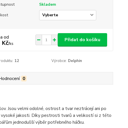
tupnost
Skladem
ikost
na od
Přidat do košíku
 Kč
/
ks
roduktu:
12
Výrobce:
Delphin
Hodnocení
0
. Jsou velmi odolné, ostrost a tvar neztrácejí ani po
ysoké jakosti. Díky pestrosti tvarů a velikostí si z této
ybářům jednodušší výběr potřebného háčku.