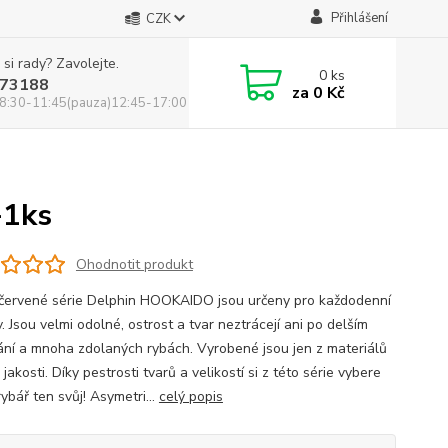
Přihlášení
CZK
 si rady? Zavolejte.
0
ks
73188
za
0 Kč
8:30-11:45(pauza)12:45-17:00
+1ks
Ohodnotit produkt
červené série Delphin HOOKAIDO jsou určeny pro každodenní
. Jsou velmi odolné, ostrost a tvar neztrácejí ani po delším
ání a mnoha zdolaných rybách. Vyrobené jsou jen z materiálů
jakosti. Díky pestrosti tvarů a velikostí si z této série vybere
ybář ten svůj! Asymetri...
celý popis