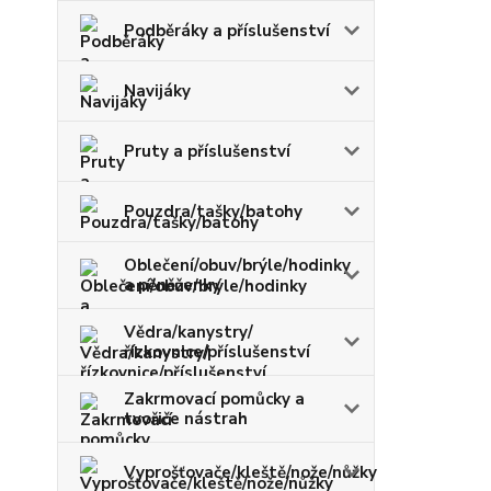
Podběráky a příslušenství
Navijáky
Pruty a příslušenství
Pouzdra/tašky/batohy
Oblečení/obuv/brýle/hodinky
a pěněženky
Vědra/kanystry/
řízkovnice/příslušenství
Zakrmovací pomůcky a
tvořiče nástrah
Vyprošťovače/kleště/nože/nůžky