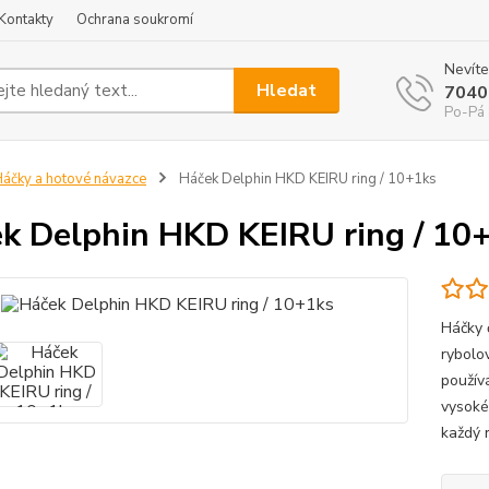
Kontakty
Ochrana soukromí
Nevíte
Hledat
7040
Po-Pá 
áčky a hotové návazce
Háček Delphin HKD KEIRU ring / 10+1ks
k Delphin HKD KEIRU ring / 10
Háčky 
rybolov
použív
vysoké 
každý r