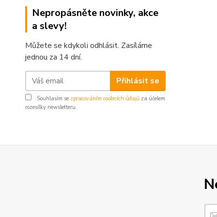
Nepropásněte novinky, akce
a slevy!
Můžete se kdykoli odhlásit. Zasíláme
jednou za 14 dní.
Přihlásit se
Souhlasím se
zpracováním osobních údajů
za účelem
rozesílky newsletteru.
N