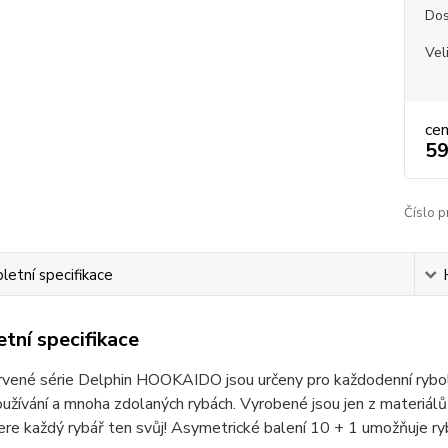
Dos
Vel
ce
59
Číslo p
etní specifikace
tní specifikace
vené série Delphin HOOKAIDO jsou určeny pro každodenní rybolov
užívání a mnoha zdolaných rybách. Vyrobené jsou jen z materiálů v
ere každý rybář ten svůj! Asymetrické balení 10 + 1 umožňuje r