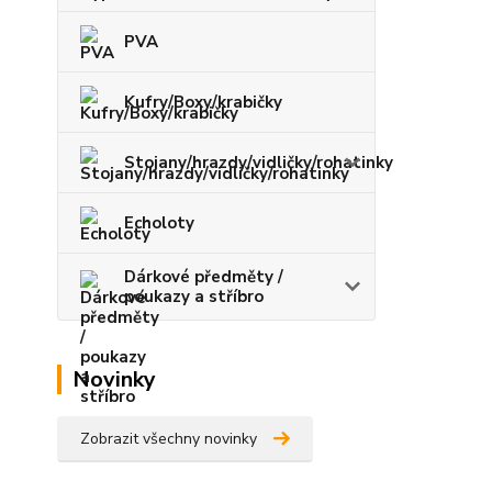
PVA
Kufry/Boxy/krabičky
Stojany/hrazdy/vidličky/rohatinky
Echoloty
Dárkové předměty /
poukazy a stříbro
Novinky
Zobrazit všechny novinky