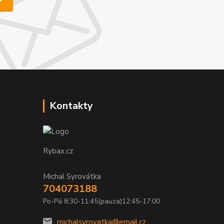
Kontakty
Rybax.cz
Michal Syrovátka
704073188
Po-Pá 8:30-11:45(pauza)12:45-17:00
michalsyrovatka@email.cz