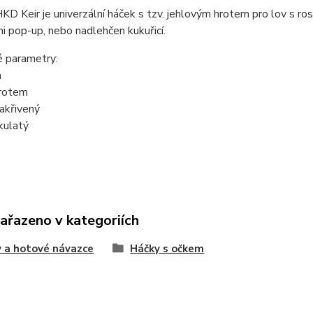
KD Keir je univerzální háček s tzv. jehlovým hrotem pro lov s rost
i pop-up, nebo nadlehčen kukuřicí.
é parametry:
m
hrotem
akřivený
 kulatý
zařazeno v kategoriích
 a hotové návazce
Háčky s očkem