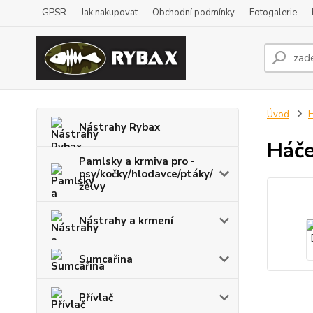
GPSR
Jak nakupovat
Obchodní podmínky
Fotogalerie
Úvod
H
Nástrahy Rybax
Háče
Pamlsky a krmiva pro -
psy/kočky/hlodavce/ptáky/
želvy
Nástrahy a krmení
Sumcařina
Přívlač