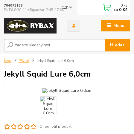
0
ks
704073188
CZK
za
0 Kč
Po-Pá 8:30-11:45(pauza)12:45-17:00
Menu
Hledat
Úvod
Přívlač
Jekyll Squid Lure 6,0cm
Jekyll Squid Lure 6,0cm
Ohodnotit produkt