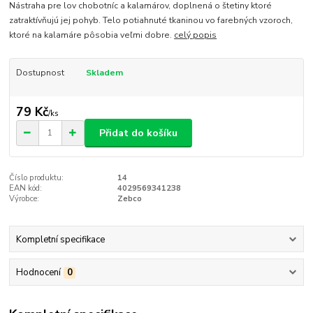
Nástraha pre lov chobotníc a kalamárov, doplnená o štetiny ktoré
zatraktívňujú jej pohyb. Telo potiahnuté tkaninou vo farebných vzoroch,
ktoré na kalamáre pôsobia veľmi dobre.
celý popis
Dostupnost
Skladem
79 Kč
/
ks
Přidat do košíku
Číslo produktu:
14
EAN kód:
4029569341238
Výrobce:
Zebco
Kompletní specifikace
Hodnocení
0