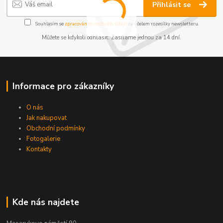
Přihlásit se
Souhlasím se
zpracováním osobních údajů
za účelem rozesílky newsletteru.
Můžete se kdykoli odhlásit. Zasíláme jednou za 14 dní.
Informace pro zákazníky
O nás
Jak nakupovat
Obchodní podmínky
Fotogalerie
Kontakty
Kde nás najdete