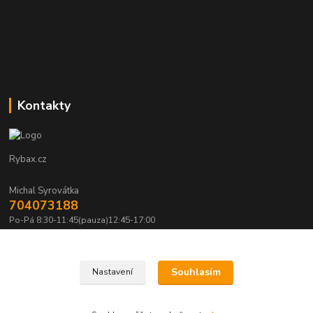
Kontakty
Rybax.cz
Michal Syrovátka
704073188
Po-Pá 8:30-11:45(pauza)12:45-17:00
michalsyrovatka@email.cz
Souhlasím
Nastavení