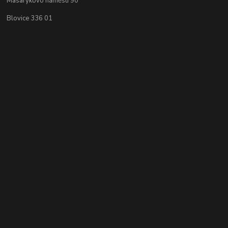
Masarykovo náměstí 90
Blovice 336 01