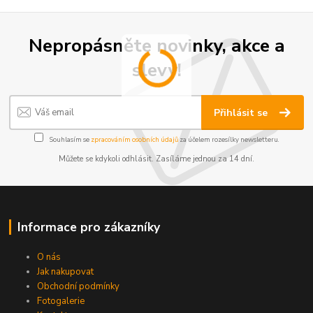
Nepropásněte novinky, akce a
slevy!
Přihlásit se
Souhlasím se
zpracováním osobních údajů
za účelem rozesílky newsletteru.
Můžete se kdykoli odhlásit. Zasíláme jednou za 14 dní.
Informace pro zákazníky
O nás
Jak nakupovat
Obchodní podmínky
Fotogalerie