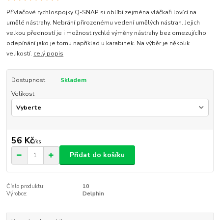
Přívlačové rychlospojky Q-SNAP si oblíbí zejména vláčkaři lovící na
umělé nástrahy. Nebrání přirozenému vedení umělých nástrah. Jejich
velkou předností je i možnost rychlé výměny nástrahy bez omezujícího
odepínání jako je tomu například u karabinek. Na výběr je několik
velikostí.
celý popis
Dostupnost
Skladem
Velikost
56 Kč
/
ks
Přidat do košíku
Číslo produktu:
10
Výrobce:
Delphin