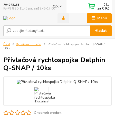
0
ks
704073188
CZK
za
0 Kč
Po-Pá 8:30-11:45(pauza)12:45-17:00
Menu
Hledat
Úvod
Rybářská bižuterie
Přívlačová rychlospojka Delphin Q-SNAP /
10ks
Přívlačová rychlospojka Delphin
Q-SNAP / 10ks
Ohodnotit produkt