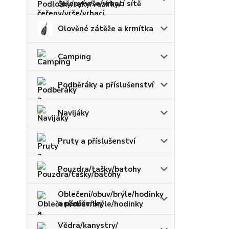
čeřeny/vrše/vrhací sítě
Olověné zátěže a krmítka
Camping
Podběráky a příslušenství
Navijáky
Pruty a příslušenství
Pouzdra/tašky/batohy
Oblečení/obuv/brýle/hodinky
a pěněženky
Vědra/kanystry/