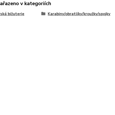
zařazeno v kategoriích
ská bižuterie
Karabiny/obratlíky/kroužky/spojky