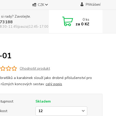
Přihlášení
CZK
 si rady? Zavolejte.
0
ks
73188
za
0 Kč
8:30-11:45(pauza)12:45-17:00
B-01
Ohodnotit produkt
bratlíků a karabinek slouží jako drobné příslušenství pro
 různých koncových sestav.
celý popis
tupnost
Skladem
ikost