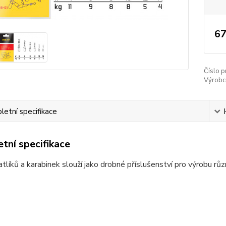
67
Číslo p
Výrobc
etní specifikace
tní specifikace
atlíků a karabinek slouží jako drobné příslušenství pro výrobu rů