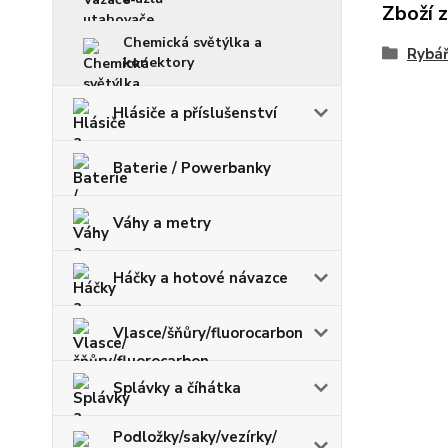
Zboží 
Chemická světýlka a
Rybář
konektory
Hlásiče a příslušenství
Baterie / Powerbanky
Váhy a metry
Háčky a hotové návazce
Vlasce/šňůry/fluorocarbon
Splávky a číhátka
Podložky/saky/vezírky/