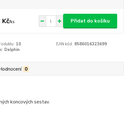
 Kč
Přidat do košíku
/
ks
roduktu:
10
EAN kód:
8586016323699
e:
Delphin
Hodnocení
0
zných koncových sestav.