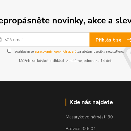
epropásněte novinky, akce a slev
Přihlásit se
Souhlasím se
zpracováním osobních údajů
za účelem rozesílky newsletteru.
Můžete se kdykoli odhlásit. Zasíláme jednou za 14 dní.
Kde nás najdete
Masarykovo náměstí 90
Blovice 336 01