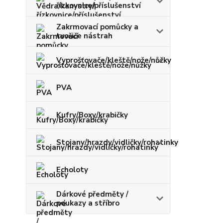
řízkovnice/příslušenství
Zakrmovací pomůcky a
tvořiče nástrah
Vyprošťovače/kleště/nože/nůžky
PVA
Kufry/Boxy/krabičky
Stojany/hrazdy/vidličky/rohatinky
Echoloty
Dárkové předměty /
poukazy a stříbro