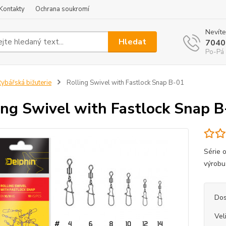
Kontakty
Ochrana soukromí
Nevíte
Hledat
7040
Po-Pá 
ybářská bižuterie
Rolling Swivel with Fastlock Snap B-01
ing Swivel with Fastlock Snap 
Série o
výrobu
Dos
Vel