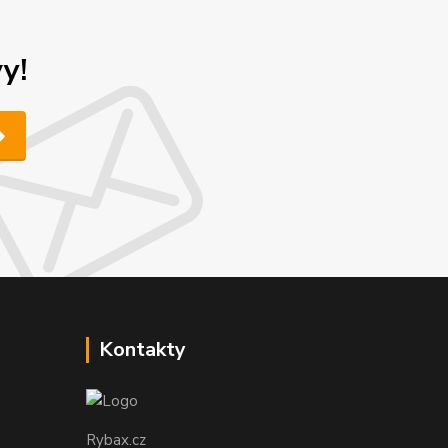
y!
Kontakty
Rybax.cz