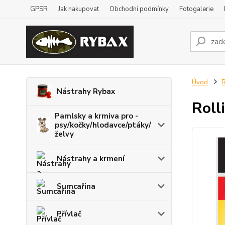
GPSR
Jak nakupovat
Obchodní podmínky
Fotogalerie
Úvod
R
Nástrahy Rybax
Roll
Pamlsky a krmiva pro -
psy/kočky/hlodavce/ptáky/
želvy
Nástrahy a krmení
Sumcařina
Přívlač