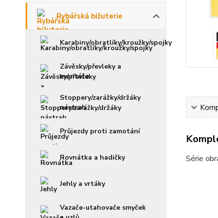
Rybářská bižuterie
Karabiny/obratlíky/kroužky/spojky
Závěsky/převleky a
montáže
Stoppery/zarážky/držáky
nástrah
Kompl
Průjezdy proti zamotání
Komple
Rovnátka a hadičky
Série obr
Jehly a vrtáky
Vazače-utahovače smyček
a uzlů