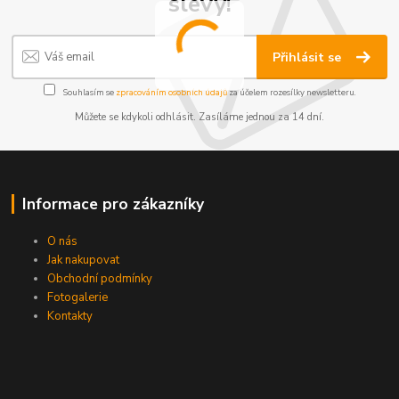
slevy!
Přihlásit se
Souhlasím se
zpracováním osobních údajů
za účelem rozesílky newsletteru.
Můžete se kdykoli odhlásit. Zasíláme jednou za 14 dní.
Informace pro zákazníky
O nás
Jak nakupovat
Obchodní podmínky
Fotogalerie
Kontakty