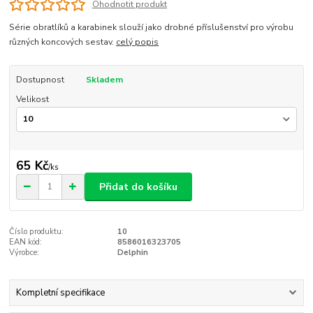
Ohodnotit produkt
Série obratlíků a karabinek slouží jako drobné příslušenství pro výrobu
různých koncových sestav.
celý popis
Dostupnost
Skladem
Velikost
65 Kč
/
ks
Přidat do košíku
Číslo produktu:
10
EAN kód:
8586016323705
Výrobce:
Delphin
Kompletní specifikace