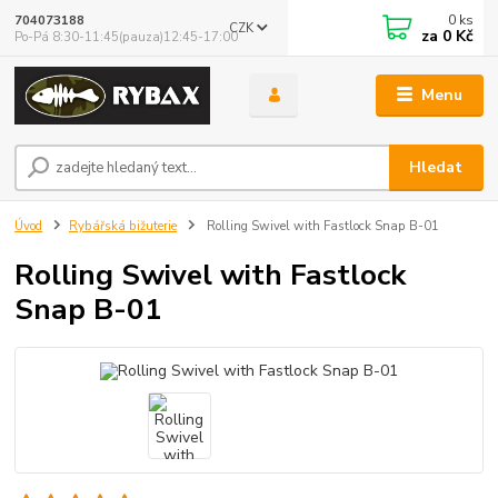
0
ks
704073188
CZK
za
0 Kč
Po-Pá 8:30-11:45(pauza)12:45-17:00
Menu
Hledat
Úvod
Rybářská bižuterie
Rolling Swivel with Fastlock Snap B-01
Rolling Swivel with Fastlock
Snap B-01