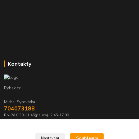
Kontakty
Rybax.cz
Michal Syrovátka
704073188
Po-Pá 8:30-11:45(pauza)12:45-17:00
michalsyrovatka@email.cz
Souhlasím
Nastavení