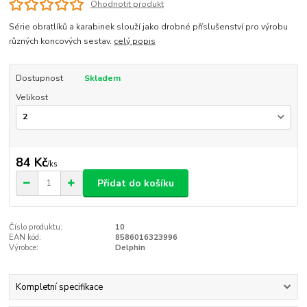
Ohodnotit produkt
Série obratlíků a karabinek slouží jako drobné příslušenství pro výrobu
různých koncových sestav.
celý popis
Dostupnost
Skladem
Velikost
84 Kč
/
ks
Přidat do košíku
Číslo produktu:
10
EAN kód:
8586016323996
Výrobce:
Delphin
Kompletní specifikace