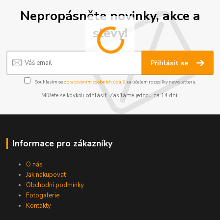
Nepropásněte novinky, akce a
slevy!
Přihlásit se
Souhlasím se
zpracováním osobních údajů
za účelem rozesílky newsletteru.
Můžete se kdykoli odhlásit. Zasíláme jednou za 14 dní.
Informace pro zákazníky
O nás
Jak nakupovat
Obchodní podmínky
Fotogalerie
Kontakty