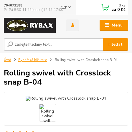
0
ks
704073188
CZK
za
0 Kč
Po-Pá 8:30-11:45(pauza)12:45-17:00
Menu
Hledat
Úvod
Rybářská bižuterie
Rolling swivel with Crosslock snap B-04
Rolling swivel with Crosslock
snap B-04