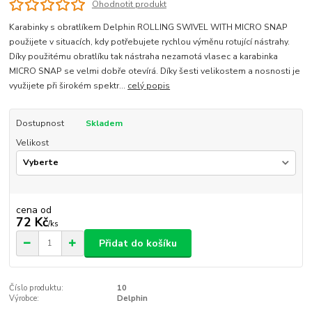
Ohodnotit produkt
Karabinky s obratlíkem Delphin ROLLING SWIVEL WITH MICRO SNAP
použijete v situacích, kdy potřebujete rychlou výměnu rotující nástrahy.
Díky použitému obratlíku tak nástraha nezamotá vlasec a karabinka
MICRO SNAP se velmi dobře otevírá. Díky šesti velikostem a nosnosti je
využijete při širokém spektr...
celý popis
Dostupnost
Skladem
Velikost
cena od
72 Kč
/
ks
Přidat do košíku
Číslo produktu:
10
Výrobce:
Delphin