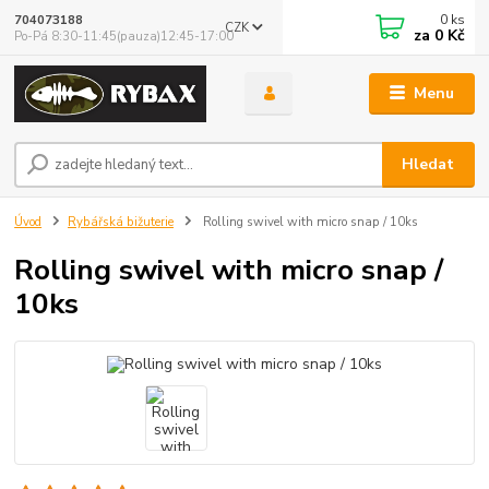
0
ks
704073188
CZK
za
0 Kč
Po-Pá 8:30-11:45(pauza)12:45-17:00
Menu
Hledat
Úvod
Rybářská bižuterie
Rolling swivel with micro snap / 10ks
Rolling swivel with micro snap /
10ks