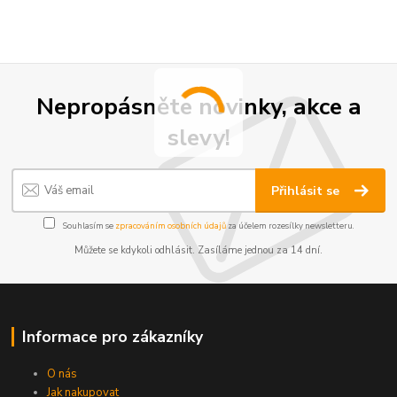
Nepropásněte novinky, akce a
slevy!
Přihlásit se
Souhlasím se
zpracováním osobních údajů
za účelem rozesílky newsletteru.
Můžete se kdykoli odhlásit. Zasíláme jednou za 14 dní.
Informace pro zákazníky
O nás
Jak nakupovat