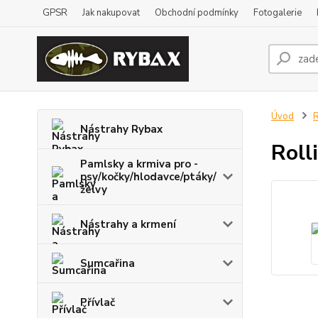
GPSR
Jak nakupovat
Obchodní podmínky
Fotogalerie
Úvod
R
Nástrahy Rybax
Roll
Pamlsky a krmiva pro -
psy/kočky/hlodavce/ptáky/
želvy
Nástrahy a krmení
Sumcařina
Přívlač