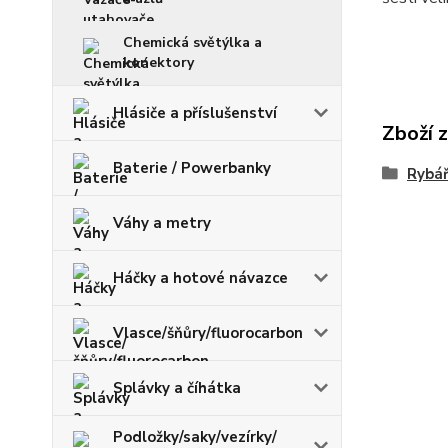
Chemická světýlka a
konektory
Hlásiče a příslušenství
Zboží 
Baterie / Powerbanky
Rybář
Váhy a metry
Háčky a hotové návazce
Vlasce/šňůry/fluorocarbon
Splávky a číhátka
Podložky/saky/vezírky/