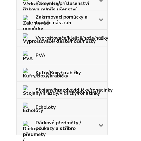
řízkovnice/příslušenství
Zakrmovací pomůcky a
tvořiče nástrah
Vyprošťovače/kleště/nože/nůžky
PVA
Kufry/Boxy/krabičky
Stojany/hrazdy/vidličky/rohatinky
Echoloty
Dárkové předměty /
poukazy a stříbro