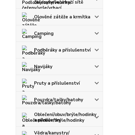
čeřeny/vrše/vrhací sítě
Olověné zátěže a krmítka
Camping
Podběráky a příslušenství
Navijáky
Pruty a příslušenství
Pouzdra/tašky/batohy
Oblečení/obuv/brýle/hodinky
a pěněženky
Vědra/kanystry/