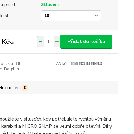
tupnost
Skladem
ikost
 Kč
Přidat do košíku
/
ks
roduktu:
10
EAN kód:
8586018468619
e:
Delphin
Hodnocení
0
ijete v situacích, kdy potřebujete rychlou výměnu
c a karabinka MICRO SNAP se velmi dobře otevírá. Díky
ových technik. V balení se nachází 10 kusů.