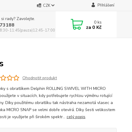
Přihlášení
CZK
 si rady? Zavolejte.
0
ks
73188
za
0 Kč
8:30-11:45(pauza)12:45-17:00
s
Ohodnotit produkt
nky s obratlíkem Delphin ROLLING SWIVEL WITH MICRO
oužijete v situacích, kdy potřebujete rychlou výměnu rotující
hy. Díky použitému obratlíku tak nástraha nezamotá vlasec a
nka MICRO SNAP se velmi dobře otevírá. Díky šesti velikostem
sti je využijete při širokém spektr...
celý popis