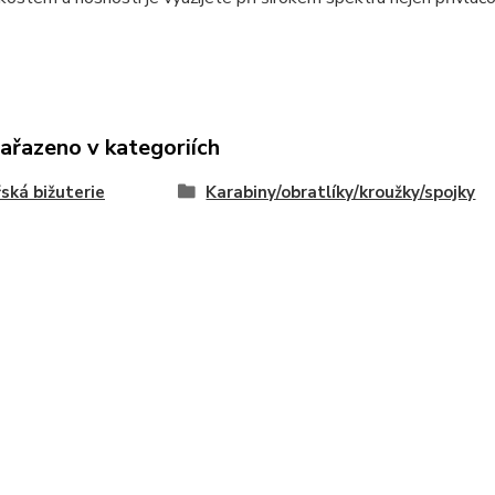
zařazeno v kategoriích
ská bižuterie
Karabiny/obratlíky/kroužky/spojky