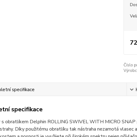
Dos
Vel
72
Číslo p
Výrobc
etní specifikace
tní specifikace
y s obratlíkem Delphin ROLLING SWIVEL WITH MICRO SNAP použ
nástrahy. Díky použitému obratlíku tak nástraha nezamotá vlase
ikostem a nosnosti je využijete při širokém spektru nejen přívlač