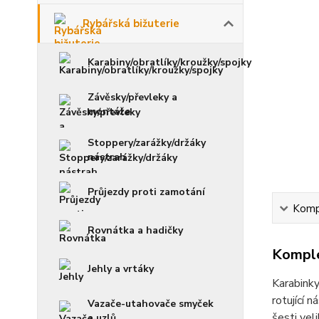
Rybářská bižuterie
Karabiny/obratlíky/kroužky/spojky
Závěsky/převleky a
montáže
Stoppery/zarážky/držáky
nástrah
Průjezdy proti zamotání
Kompl
Rovnátka a hadičky
Komple
Jehly a vrtáky
Karabink
rotující 
Vazače-utahovače smyček
šesti vel
a uzlů