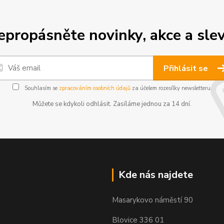
epropásněte novinky, akce a slev
Přihlásit se
Souhlasím se
zpracováním osobních údajů
za účelem rozesílky newsletteru.
Můžete se kdykoli odhlásit. Zasíláme jednou za 14 dní.
Kde nás najdete
Masarykovo náměstí 90
Blovice 336 01