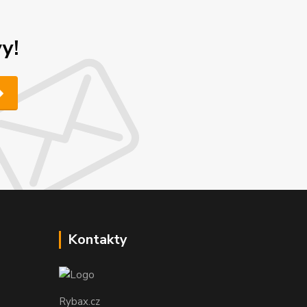
y!
Kontakty
Rybax.cz