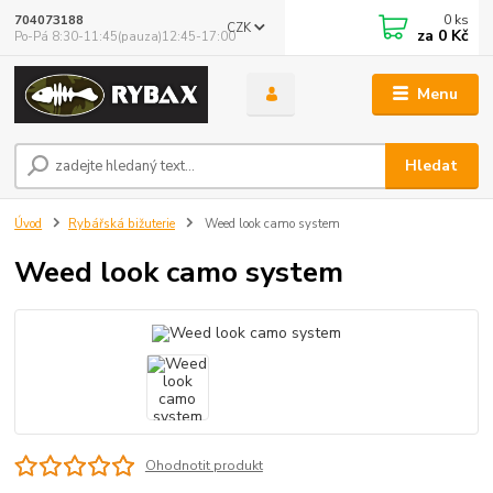
0
ks
704073188
CZK
za
0 Kč
Po-Pá 8:30-11:45(pauza)12:45-17:00
Menu
Hledat
Úvod
Rybářská bižuterie
Weed look camo system
Weed look camo system
Ohodnotit produkt