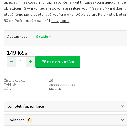
Speciální maskovací montáž, zakončená kvalitní závěskou a quickchange
obratlíkem. Svým vzhledem dokonale imituje vodní řasy a díky měkkému
olověnému jádru spolehlivě kopíruje dno. Délka 90 cm. Parametry Délka
90 cm Počet kusů v balení 1
celý popis
Dostupnost
Skladem
149 Kč
/
ks
Přidat do košíku
Číslo produktu:
10
EAN kód:
2000020808868
Výrobce:
Mivardi
Kompletní specifikace
Hodnocení
0