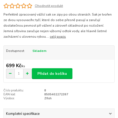
Ohodnotit produkt
Perfektně zpracovaný vážící sak se zipy po obou stranách. Sak je tvořen
ze dvou vysouvacíhc tyčí, které do sebe přesně pasují a zaručují
dostatečnou pevnost při vážení a zároveň skladnost po rozložení.
Jemná síťovina zaručuje nejen výborný odtok vody, ale hlavně šetrné
zacházení s ulovenou rybou....
celý popis
Dostupnost
Skladem
699 Kč
/
ks
Přidat do košíku
Číslo produktu:
8
EAN kód:
8505402272397
Výrobce:
Zfish
Kompletní specifikace