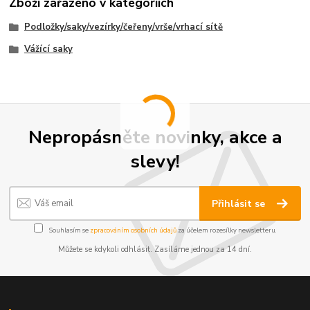
Zboží zařazeno v kategoriích
Podložky/saky/vezírky/čeřeny/vrše/vrhací sítě
Vážící saky
Nepropásněte novinky, akce a
slevy!
Přihlásit se
Souhlasím se
zpracováním osobních údajů
za účelem rozesílky newsletteru.
Můžete se kdykoli odhlásit. Zasíláme jednou za 14 dní.