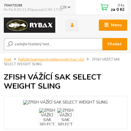
0
ks
704073188
CZK
za
0 Kč
Po-Pá 8:30-11:45(pauza)12:45-17:00
Menu
Hledat
Úvod
Podložky/saky/vezírky/čeřeny/vrše/vrhací sítě
ZFISH VÁŽÍCÍ SAK
SELECT WEIGHT SLING
ZFISH VÁŽÍCÍ SAK SELECT
WEIGHT SLING