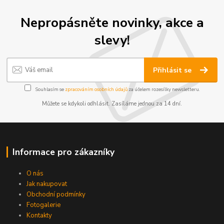
Nepropásněte novinky, akce a
slevy!
Přihlásit se
Souhlasím se
zpracováním osobních údajů
za účelem rozesílky newsletteru.
Můžete se kdykoli odhlásit. Zasíláme jednou za 14 dní.
Informace pro zákazníky
O nás
Jak nakupovat
Obchodní podmínky
Fotogalerie
Kontakty