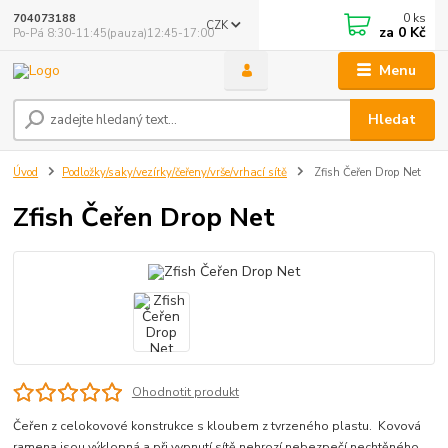
0
ks
704073188
CZK
za
0 Kč
Po-Pá 8:30-11:45(pauza)12:45-17:00
Menu
Hledat
Úvod
Podložky/saky/vezírky/čeřeny/vrše/vrhací sítě
Zfish Čeřen Drop Net
Zfish Čeřen Drop Net
Ohodnotit produkt
Čeřen z celokovové konstrukce s kloubem z tvrzeného plastu. Kovová
ramena jsou výklopná a při vypnutí sítě nehrozí nebezpečí nechtěného