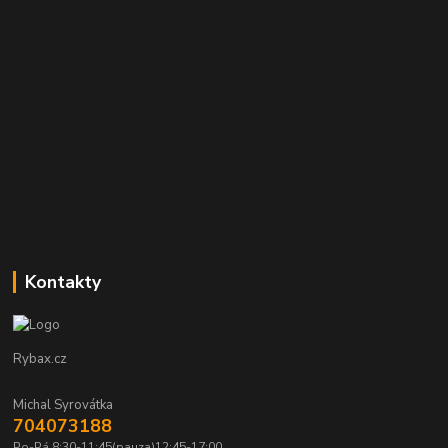
Kontakty
Rybax.cz
Michal Syrovátka
704073188
Po-Pá 8:30-11:45(pauza)12:45-17:00