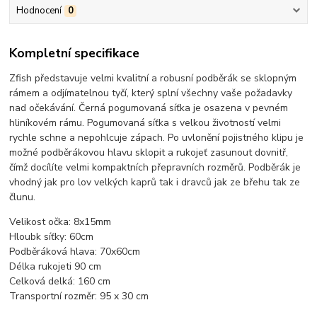
Hodnocení
0
Kompletní specifikace
Zfish představuje velmi kvalitní a robusní podběrák se sklopným
rámem a odjímatelnou tyčí, který splní všechny vaše požadavky
nad očekávání. Černá pogumovaná síťka je osazena v pevném
hliníkovém rámu. Pogumovaná síťka s velkou životností velmi
rychle schne a nepohlcuje zápach. Po uvlonění pojistného klipu je
možné podběrákovou hlavu sklopit a rukojeť zasunout dovnitř,
čímž docílíte velmi kompaktních přepravních rozměrů. Podběrák je
vhodný jak pro lov velkých kaprů tak i dravců jak ze břehu tak ze
člunu.
Velikost očka: 8x15mm
Hloubk síťky: 60cm
Podběráková hlava: 70x60cm
Délka rukojeti 90 cm
Celková delká: 160 cm
Transportní rozměr: 95 x 30 cm