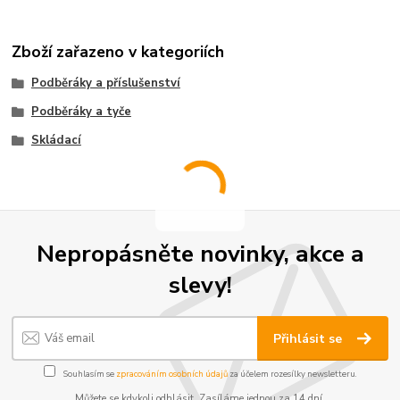
Zboží zařazeno v kategoriích
Podběráky a příslušenství
Podběráky a tyče
Skládací
Nepropásněte novinky, akce a
slevy!
Přihlásit se
Souhlasím se
zpracováním osobních údajů
za účelem rozesílky newsletteru.
Můžete se kdykoli odhlásit. Zasíláme jednou za 14 dní.