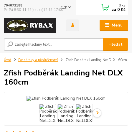
0
ks
704073188
CZK
za
0 Kč
Po-Pá 8:30-11:45(pauza)12:45-17:00
Menu
Hledat
Úvod
Podběráky a příslušenství
Zfish Podběrák Landing Net DLX 160cm
Zfish Podběrák Landing Net DLX
160cm