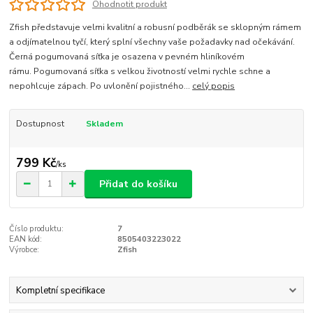
Ohodnotit produkt
Zfish představuje velmi kvalitní a robusní podběrák se sklopným rámem
a odjímatelnou tyčí, který splní všechny vaše požadavky nad očekávání.
Černá pogumovaná síťka je osazena v pevném hliníkovém
rámu. Pogumovaná síťka s velkou životností velmi rychle schne a
nepohlcuje zápach. Po uvlonění pojistného...
celý popis
Dostupnost
Skladem
799 Kč
/
ks
Přidat do košíku
Číslo produktu:
7
EAN kód:
8505403223022
Výrobce:
Zfish
Kompletní specifikace