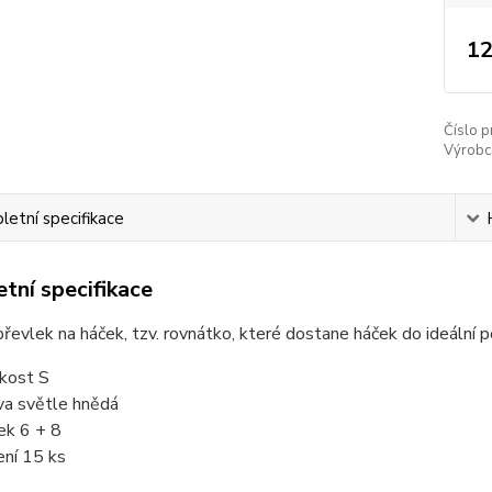
12
Číslo p
Výrobc
etní specifikace
tní specifikace
evlek na háček, tzv. rovnátko, které dostane háček do ideální po
ikost S
va světle hnědá
ek 6 + 8
ení 15 ks