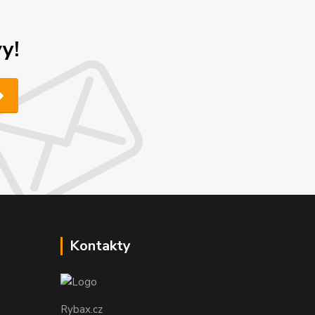
y!
Kontakty
Rybax.cz