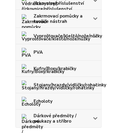
řízkovnice/příslušenství
Zakrmovací pomůcky a
tvořiče nástrah
Vyprošťovače/kleště/nože/nůžky
PVA
Kufry/Boxy/krabičky
Stojany/hrazdy/vidličky/rohatinky
Echoloty
Dárkové předměty /
poukazy a stříbro