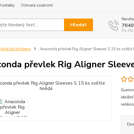
Kontakty
Ochrana soukromí
Nevíte
Hledat
7040
Po-Pá 
ybářská bižuterie
Anaconda převlek Rig Aligner Sleeves S 15 ks světle
onda převlek Rig Aligner Sleeve
Gumový
ideáln
veliko
Dos