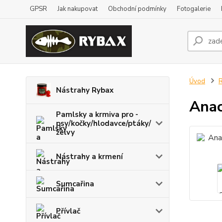
GPSR
Jak nakupovat
Obchodní podmínky
Fotogalerie
Úvod
R
Nástrahy Rybax
Anac
Pamlsky a krmiva pro -
psy/kočky/hlodavce/ptáky/
želvy
Nástrahy a krmení
Sumcařina
Přívlač