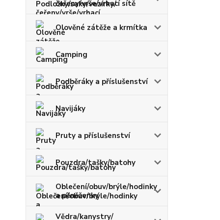
čeřeny/vrše/vrhací sítě
Olověné zátěže a krmítka
Camping
Podběráky a příslušenství
Navijáky
Pruty a příslušenství
Pouzdra/tašky/batohy
Oblečení/obuv/brýle/hodinky
a pěněženky
Vědra/kanystry/