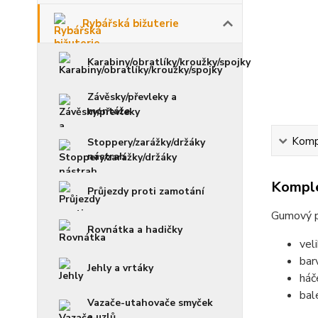
Rybářská bižuterie
Karabiny/obratlíky/kroužky/spojky
Závěsky/převleky a
montáže
Kompl
Stoppery/zarážky/držáky
nástrah
Komple
Průjezdy proti zamotání
Gumový př
Rovnátka a hadičky
vel
bar
Jehly a vrtáky
háč
bal
Vazače-utahovače smyček
a uzlů