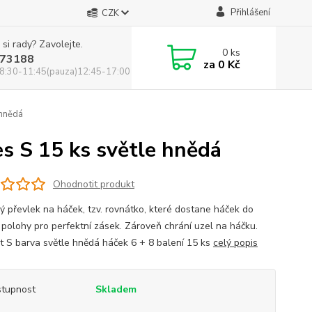
Přihlášení
CZK
 si rady? Zavolejte.
0
ks
73188
za
0 Kč
8:30-11:45(pauza)12:45-17:00
 hnědá
s S 15 ks světle hnědá
Ohodnotit produkt
 převlek na háček, tzv. rovnátko, které dostane háček do
í polohy pro perfektní zásek. Zároveň chrání uzel na háčku.
st S barva světle hnědá háček 6 + 8 balení 15 ks
celý popis
tupnost
Skladem