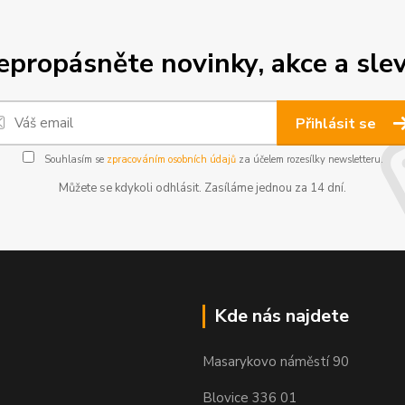
epropásněte novinky, akce a slev
Přihlásit se
Souhlasím se
zpracováním osobních údajů
za účelem rozesílky newsletteru.
Můžete se kdykoli odhlásit. Zasíláme jednou za 14 dní.
Kde nás najdete
Masarykovo náměstí 90
Blovice 336 01