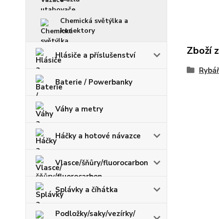
Chemická světýlka a
konektory
Zboží 
Hlásiče a příslušenství
Rybář
Baterie / Powerbanky
Váhy a metry
Háčky a hotové návazce
Vlasce/šňůry/fluorocarbon
Splávky a číhátka
Podložky/saky/vezírky/