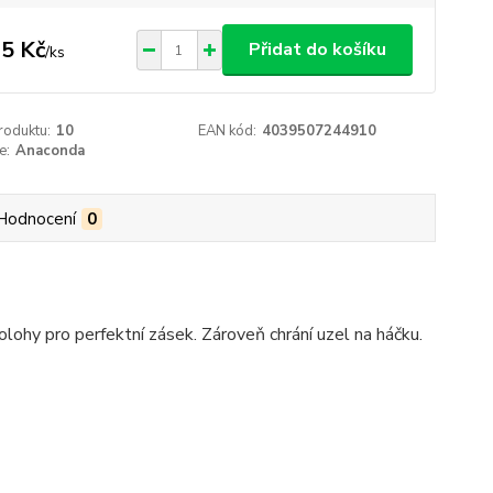
5 Kč
Přidat do košíku
/
ks
roduktu:
10
EAN kód:
4039507244910
e:
Anaconda
Hodnocení
0
lohy pro perfektní zásek. Zároveň chrání uzel na háčku.