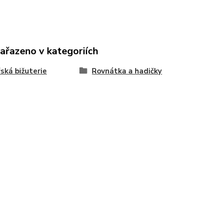
zařazeno v kategoriích
ská bižuterie
Rovnátka a hadičky