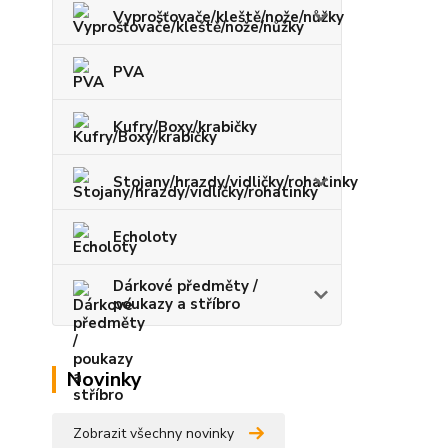
Vyprošťovače/kleště/nože/nůžky
PVA
Kufry/Boxy/krabičky
Stojany/hrazdy/vidličky/rohatinky
Echoloty
Dárkové předměty /
poukazy a stříbro
Novinky
Zobrazit všechny novinky