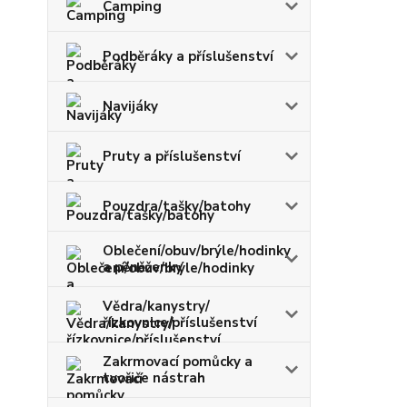
Camping
Podběráky a příslušenství
Navijáky
Pruty a příslušenství
Pouzdra/tašky/batohy
Oblečení/obuv/brýle/hodinky
a pěněženky
Vědra/kanystry/
řízkovnice/příslušenství
Zakrmovací pomůcky a
tvořiče nástrah