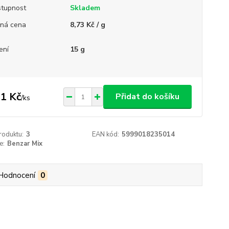
tupnost
Skladem
ná cena
8,73 Kč / g
ení
15 g
1 Kč
Přidat do košíku
/
ks
roduktu:
3
EAN kód:
5999018235014
e:
Benzar Mix
Hodnocení
0