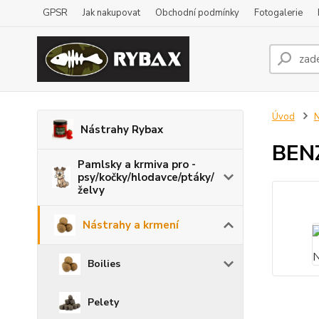
GPSR
Jak nakupovat
Obchodní podmínky
Fotogalerie
Úvod
N
Nástrahy Rybax
BEN
Pamlsky a krmiva pro -
psy/kočky/hlodavce/ptáky/
želvy
Nástrahy a krmení
Boilies
Pelety