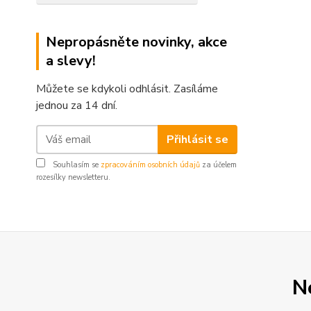
Nepropásněte novinky, akce
a slevy!
Můžete se kdykoli odhlásit. Zasíláme
jednou za 14 dní.
Přihlásit se
Souhlasím se
zpracováním osobních údajů
za účelem
rozesílky newsletteru.
N