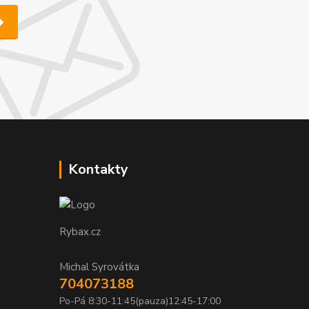
Kontakty
Rybax.cz
Michal Syrovátka
704073188
Po-Pá 8:30-11:45(pauza)12:45-17:00