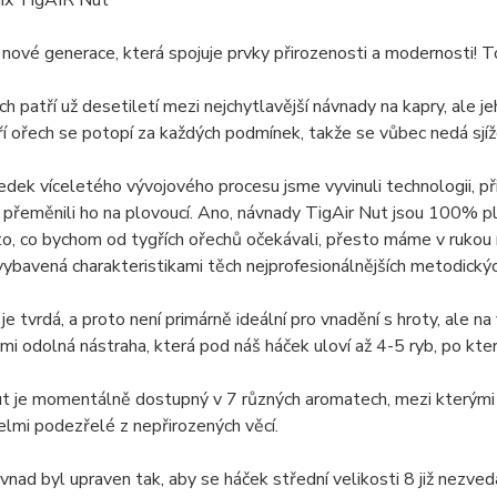
ix TigAIR Nut
nové generace, která spojuje prvky přirozenosti a modernosti! To
ch patří už desetiletí mezi nejchytlavější návnady na kapry, ale j
gří ořech se potopí za každých podmínek, takže se vůbec nedá sj
edek víceletého vývojového procesu jsme vyvinuli technologii, př
 přeměnili ho na plovoucí. Ano, návnady TigAir Nut jsou 100% plo
 to, co bychom od tygřích ořechů očekávali, přesto máme v rukou
ybavená charakteristikami těch nejprofesionálnějších metodických
je tvrdá, a proto není primárně ideální pro vnadění s hroty, ale na 
mi odolná nástraha, která pod náš háček uloví až 4-5 ryb, po kter
t je momentálně dostupný v 7 různých aromatech, mezi kterými j
 velmi podezřelé z nepřirozených věcí.
vnad byl upraven tak, aby se háček střední velikosti 8 již nezve