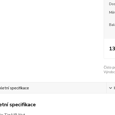
Dos
Měr
Bal
13
Číslo p
Výrobc
etní specifikace
tní specifikace