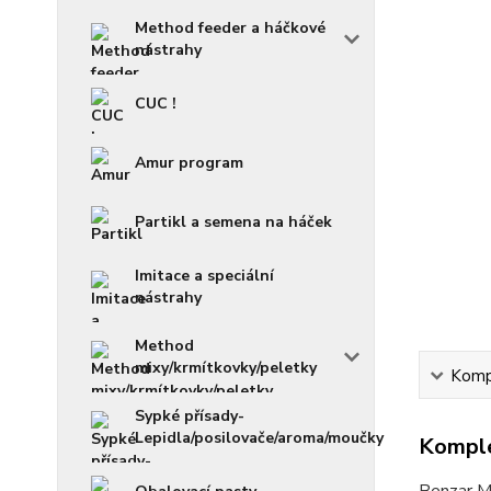
Method feeder a háčkové
nástrahy
CUC !
Amur program
Partikl a semena na háček
Imitace a speciální
nástrahy
Method
mixy/krmítkovky/peletky
Kompl
Sypké přísady-
Lepidla/posilovače/aroma/moučky
Komple