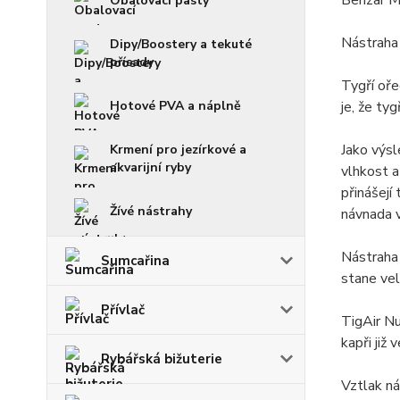
Benzar M
Obalovací pasty
Nástraha 
Dipy/Boostery a tekuté
přísady
Tygří oře
Hotové PVA a náplně
je, že ty
Jako výsl
Krmení pro jezírkové a
akvarijní ryby
vlhkost a
přinášejí
Žívé nástrahy
návnada v
Nástraha 
Sumcařina
stane vel
Přívlač
TigAir Nu
kapři již
Rybářská bižuterie
Vztlak ná