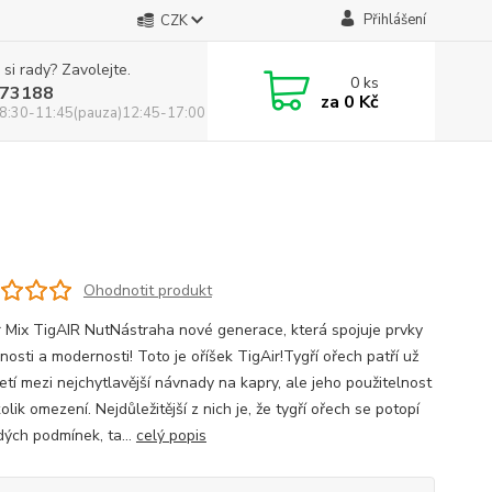
Přihlášení
CZK
 si rady? Zavolejte.
0
ks
73188
za
0 Kč
8:30-11:45(pauza)12:45-17:00
Ohodnotit produkt
 Mix TigAIR NutNástraha nové generace, která spojuje prvky
nosti a modernosti! Toto je oříšek TigAir!Tygří ořech patří už
etí mezi nejchytlavější návnady na kapry, ale jeho použitelnost
lik omezení. Nejdůležitější z nich je, že tygří ořech se potopí
dých podmínek, ta...
celý popis