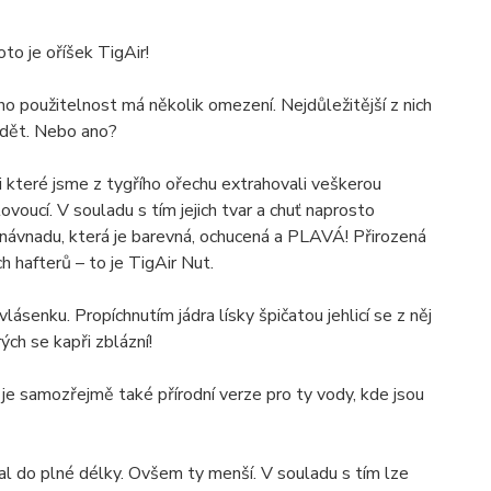
to je oříšek TigAir!
eho použitelnost má několik omezení. Nejdůležitější z nich
íždět. Nebo ano?
i které jsme z tygřího ořechu extrahovali veškerou
voucí. V souladu s tím jejich tvar a chuť naprosto
 návnadu, která je barevná, ochucená a PLAVÁ! Přirozená
 hafterů – to je TigAir Nut.
vlásenku. Propíchnutím jádra lísky špičatou jehlicí se z něj
ých se kapři zblázní!
e samozřejmě také přírodní verze pro ty vody, kde jsou
dal do plné délky. Ovšem ty menší. V souladu s tím lze