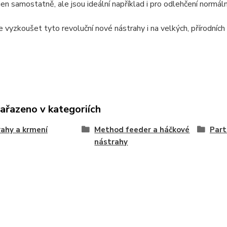
jen samostatně, ale jsou ideální například i pro odlehčení normáln
e vyzkoušet tyto revoluční nové nástrahy i na velkých, přírodních 
zařazeno v kategoriích
ahy a krmení
Method feeder a háčkové
Part
nástrahy