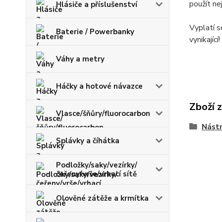
použít ne
Hlásiče a příslušenství
Vyplatí s
Baterie / Powerbanky
vynikající!
Váhy a metry
Háčky a hotové návazce
Zboží 
Vlasce/šňůry/fluorocarbon
Nástr
Splávky a číhátka
Podložky/saky/vezírky/
čeřeny/vrše/vrhací sítě
Olověné zátěže a krmítka