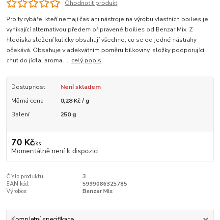
Ohodnotit produkt
Pro ty rybáře, kteří nemají čas ani nástroje na výrobu vlastních boilies je
vynikající alternativou předem připravené boilies od Benzar Mix. Z
hlediska složení kuličky obsahují všechno, co se od jedné nástrahy
očekává. Obsahuje v adekvátním poměru bílkoviny, složky podporující
chuť do jídla, aroma, ...
celý popis
Dostupnost
Není skladem
Měrná cena
0,28 Kč / g
Balení
250 g
70 Kč
/
ks
Momentálně není k dispozici
Číslo produktu:
3
EAN kód:
5999086325785
Výrobce:
Benzar Mix
Kompletní specifikace