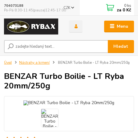
0
ks
704073188
CZK
za
0 Kč
Po-Pá 8:30-11:45(pauza)12:45-17:00
Menu
Hledat
Úvod
Nástrahy a krmení
BENZAR Turbo Boilie - LT Ryba 20mm/250g
BENZAR Turbo Boilie - LT Ryba
20mm/250g