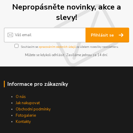
Nepropásněte novinky, akce a
slevy!
Přihlásit se
Souhlasím se
zpracováním osobních údajů
za účelem rozesílky newsletteru.
Můžete se kdykoli odhlásit. Zasíláme jednou za 14 dní.
Informace pro zákazníky
O nás
Jak nakupovat
Obchodní podmínky
Fotogalerie
Kontakty