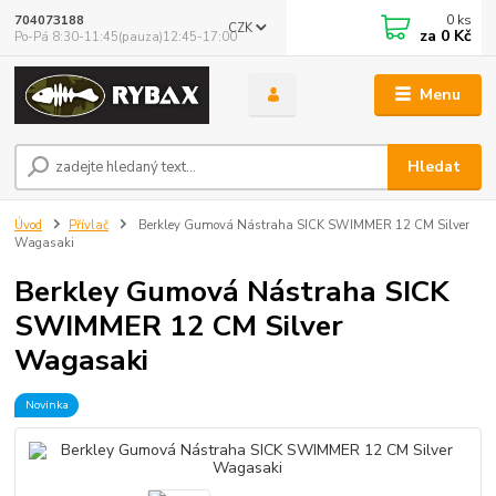
0
ks
704073188
CZK
za
0 Kč
Po-Pá 8:30-11:45(pauza)12:45-17:00
Menu
Hledat
Úvod
Přívlač
Berkley Gumová Nástraha SICK SWIMMER 12 CM Silver
Wagasaki
Berkley Gumová Nástraha SICK
SWIMMER 12 CM Silver
Wagasaki
Novinka