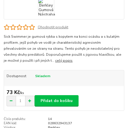
Ohodnotit produkt
Sick Swimmer je gumová rybka s kopytem na konci ocásku a s kulatým
profilem, jejíž pohyb ve vodě je charakteristický agresivním
převalováním se ze strany na stranu. Tento pohyb je neodolatelný pro
všechny druhy predátorů. Doporučujeme použít s jigovou hlavičkou, ale
je možné ji použít i při jiných t...
celý popis
Dostupnost
Skladem
73 Kč
/
ks
Přidat do košíku
Číslo produktu:
14
EAN kód:
028632943137
Výrobce:
Berkley