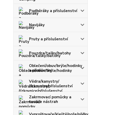
Podběráky a příslušenství
Navijáky
Pruty a příslušenství
Pouzdra/tašky/batohy
Oblečení/obuv/brýle/hodinky
a pěněženky
Vědra/kanystry/
řízkovnice/příslušenství
Zakrmovací pomůcky a
tvořiče nástrah
Vyprošťovače/kleště/nože/nůžky