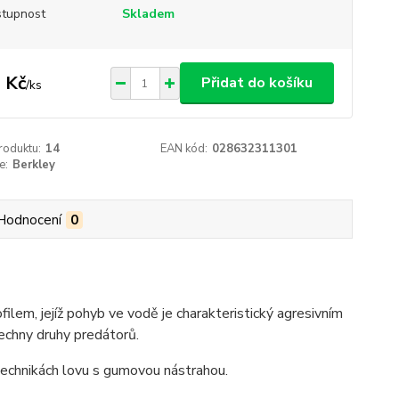
tupnost
Skladem
 Kč
Přidat do košíku
/
ks
roduktu:
14
EAN kód:
028632311301
e:
Berkley
Hodnocení
0
lem, jejíž pohyb ve vodě je charakteristický agresivním
echny druhy predátorů.
h technikách lovu s gumovou nástrahou.