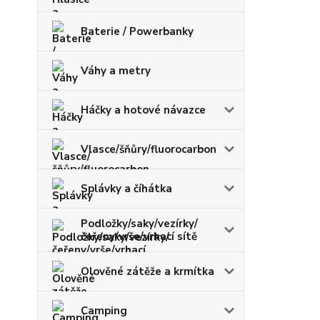
Baterie / Powerbanky
Váhy a metry
Háčky a hotové návazce
Vlasce/šňůry/fluorocarbon
Splávky a číhátka
Podložky/saky/vezírky/
čeřeny/vrše/vrhací sítě
Olověné zátěže a krmítka
Camping