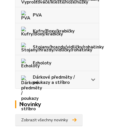
PVA
Kufry/Boxy/krabičky
Stojany/hrazdy/vidličky/rohatinky
Echoloty
Dárkové předměty /
poukazy a stříbro
Novinky
Zobrazit všechny novinky