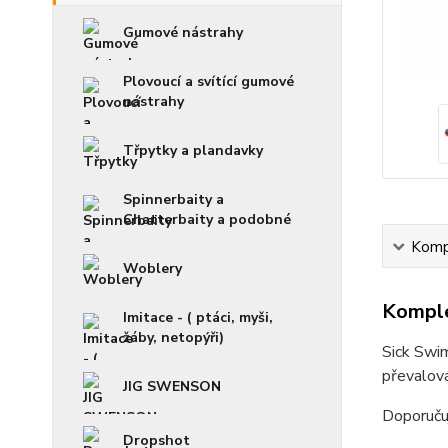
Gumové nástrahy
Plovoucí a svítící gumové
nástrahy
Třpytky a plandavky
Spinnerbaity a
Chatterbaity a podobné
Kompl
Woblery
Komple
Imitace - ( ptáci, myši,
žáby, netopýři)
Sick Swim
převalová
JIG SWENSON
Doporučuj
Dropshot