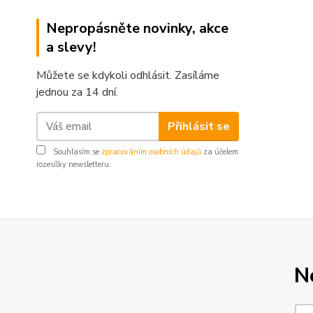
Nepropásněte novinky, akce
a slevy!
Můžete se kdykoli odhlásit. Zasíláme
jednou za 14 dní.
Přihlásit se
Souhlasím se
zpracováním osobních údajů
za účelem
rozesílky newsletteru.
N