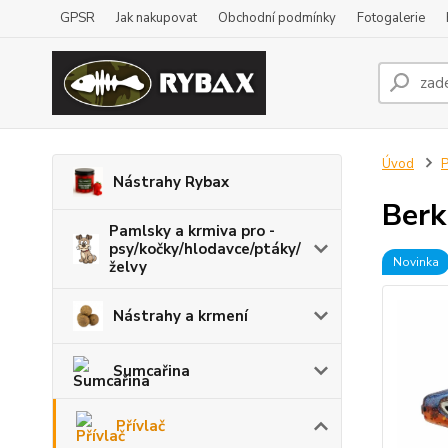
GPSR
Jak nakupovat
Obchodní podmínky
Fotogalerie
Úvod
P
Nástrahy Rybax
Berk
Pamlsky a krmiva pro -
psy/kočky/hlodavce/ptáky/
Novinka
želvy
Nástrahy a krmení
Sumcařina
Přívlač