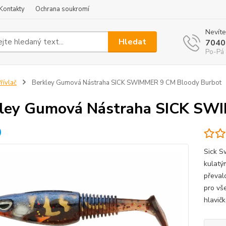
Kontakty
Ochrana soukromí
Nevíte
Hledat
7040
Po-Pá 
řívlač
Berkley Gumová Nástraha SICK SWIMMER 9 CM Bloody Burbot
ley Gumová Nástraha SICK SW
Sick S
kulatým
převal
pro vš
hlavičk