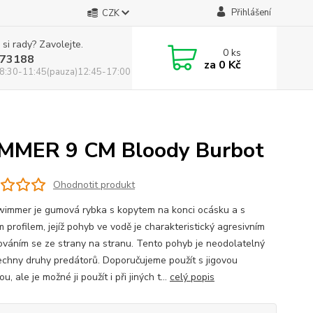
Přihlášení
CZK
 si rady? Zavolejte.
0
ks
73188
za
0 Kč
8:30-11:45(pauza)12:45-17:00
IMMER 9 CM Bloody Burbot
Ohodnotit produkt
wimmer je gumová rybka s kopytem na konci ocásku a s
 profilem, jejíž pohyb ve vodě je charakteristický agresivním
ováním se ze strany na stranu. Tento pohyb je neodolatelný
echny druhy predátorů. Doporučujeme použít s jigovou
ou, ale je možné ji použít i při jiných t...
celý popis