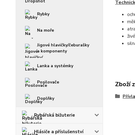
Technick
Rybky
och
měk
atr
Na moře
živ
sil
Jigové hlavičky/čeburašky
a komponenty
Lanka a systémky
Posilovače
Zboží 
Přívl
Doplňky
Rybářská bižuterie
Hlásiče a příslušenství