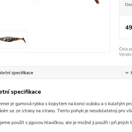
Dos
49
Číslo p
Výrobc
etní specifikace
tní specifikace
mer je gumová rybka s kopytem na konci ocásku a s kulatým profi
ním se ze strany na stranu. Tento pohyb je neodolatelný pro vš
eme použít s jigovou hlavičkou, ale je možné ji použít i při jinýc