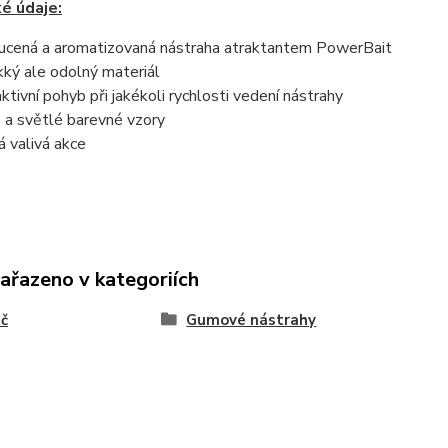
é údaje:
ucená a aromatizovaná nástraha atraktantem PowerBait
ký ale odolný materiál
aktivní pohyb při jakékoli rychlosti vedení nástrahy
é a světlé barevné vzory
ná valivá akce
zařazeno v kategoriích
ač
Gumové nástrahy