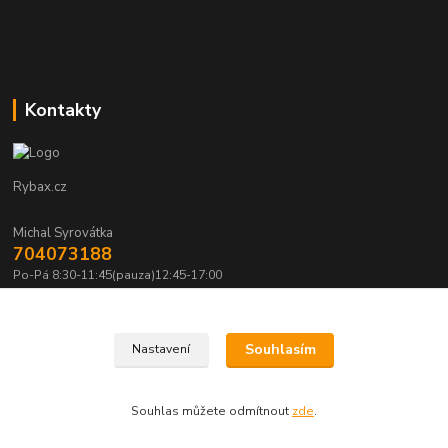
Kontakty
Rybax.cz
Michal Syrovátka
704073188
Po-Pá 8:30-11:45(pauza)12:45-17:00
michalsyrovatka@email.cz
Souhlasím
Nastavení
Souhlas můžete odmítnout
zde
.
Vytvořeno na
Eshop-rychle.cz