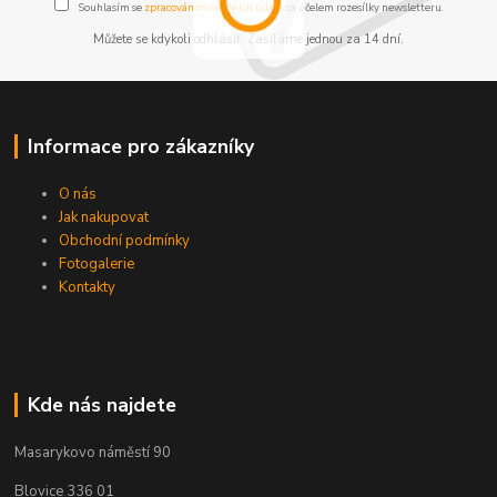
Souhlasím se
zpracováním osobních údajů
za účelem rozesílky newsletteru.
Můžete se kdykoli odhlásit. Zasíláme jednou za 14 dní.
Informace pro zákazníky
O nás
Jak nakupovat
Obchodní podmínky
Fotogalerie
Kontakty
Kde nás najdete
Masarykovo náměstí 90
Blovice 336 01