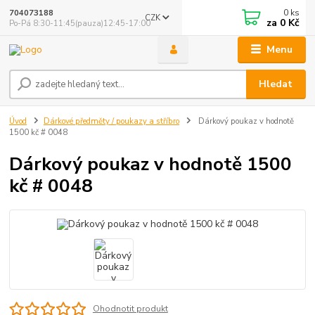
0
ks
704073188
CZK
za
0 Kč
Po-Pá 8:30-11:45(pauza)12:45-17:00
Menu
Hledat
Úvod
Dárkové předměty / poukazy a stříbro
Dárkový poukaz v hodnotě
1500 kč # 0048
Dárkový poukaz v hodnotě 1500
kč # 0048
Ohodnotit produkt