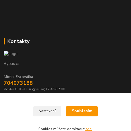
Kontakty
Rybax.cz
Michal Syrovátka
704073188
Po-Pá 8:30-11:45(pauza)12:45-17:00
michalsyrovatka@email.cz
Souhlasím
Nastavení
Souhlas můžete odmítnout
zde
.