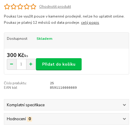
Ohodnotit produkt
Poukaz lze využít pouze v kamenné prodejně, nelze ho uplatnit online.
Poukaz je platný 12 měsíců od data prodeje.
celý popis
Dostupnost
Skladem
300 Kč
/
ks
Přidat do košíku
Číslo produktu:
25
EAN kód:
8591116666669
Kompletní specifikace
Hodnocení
0