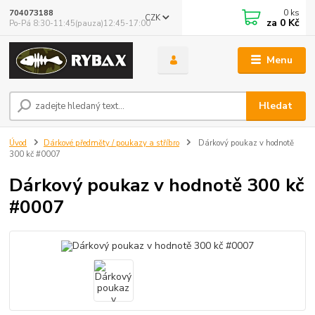
0
ks
704073188
CZK
za
0 Kč
Po-Pá 8:30-11:45(pauza)12:45-17:00
Menu
Hledat
Úvod
Dárkové předměty / poukazy a stříbro
Dárkový poukaz v hodnotě
300 kč #0007
Dárkový poukaz v hodnotě 300 kč
#0007