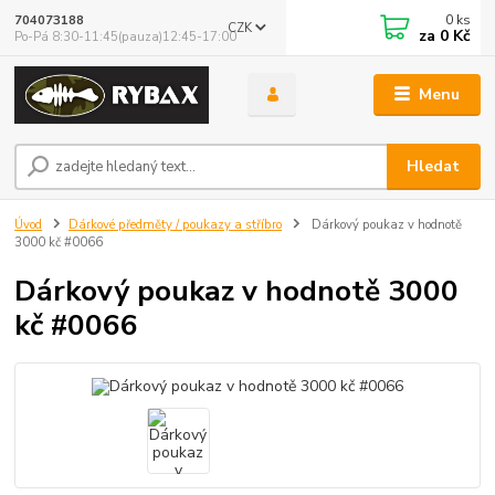
0
ks
704073188
CZK
za
0 Kč
Po-Pá 8:30-11:45(pauza)12:45-17:00
Menu
Hledat
Úvod
Dárkové předměty / poukazy a stříbro
Dárkový poukaz v hodnotě
3000 kč #0066
Dárkový poukaz v hodnotě 3000
kč #0066