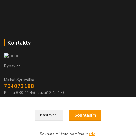
Kontakty
Rybax.cz
Michal Syrovátka
704073188
Po-Pá 8:30-11:45(pauza)12:45-17:00
michalsyrovatka@email.cz
Souhlasím
Nastavení
Souhlas můžete odmítnout
zde
.