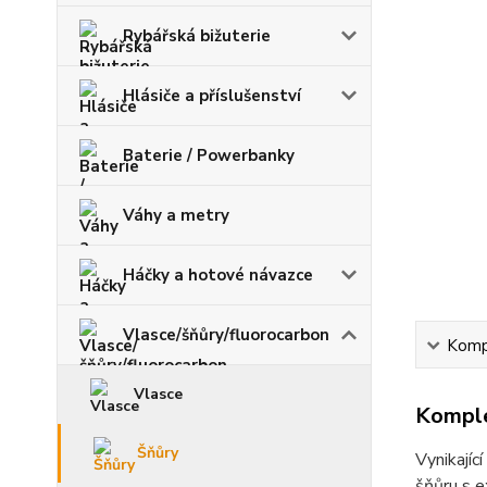
Rybářská bižuterie
Hlásiče a příslušenství
Baterie / Powerbanky
Váhy a metry
Háčky a hotové návazce
Vlasce/šňůry/fluorocarbon
Kompl
Vlasce
Komple
Šňůry
Vynikajíc
šňůru s e