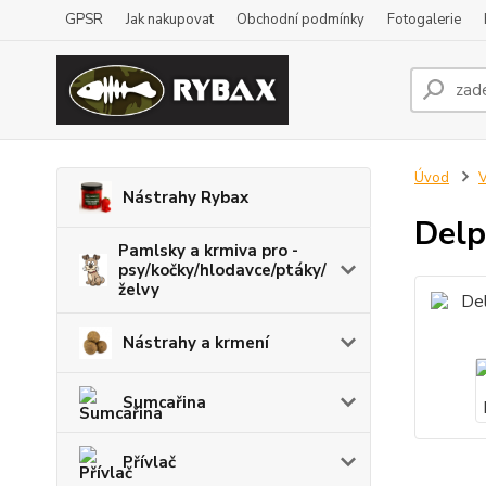
GPSR
Jak nakupovat
Obchodní podmínky
Fotogalerie
Úvod
V
Nástrahy Rybax
Delp
Pamlsky a krmiva pro -
psy/kočky/hlodavce/ptáky/
želvy
Nástrahy a krmení
Sumcařina
Přívlač