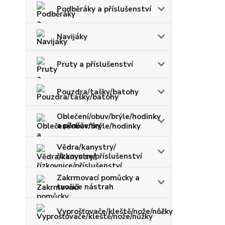
Podběráky a příslušenství
Navijáky
Pruty a příslušenství
Pouzdra/tašky/batohy
Oblečení/obuv/brýle/hodinky
a pěněženky
Vědra/kanystry/
řízkovnice/příslušenství
Zakrmovací pomůcky a
tvořiče nástrah
Vyprošťovače/kleště/nože/nůžky