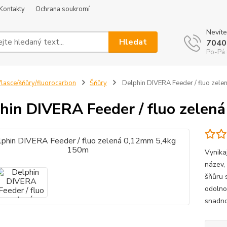
Kontakty
Ochrana soukromí
Nevíte
Hledat
7040
Po-Pá 
lasce/šňůry/fluorocarbon
Šňůry
Delphin DIVERA Feeder / fluo zel
hin DIVERA Feeder / fluo zele
Vynika
název,
šňůru 
odolno
snadno