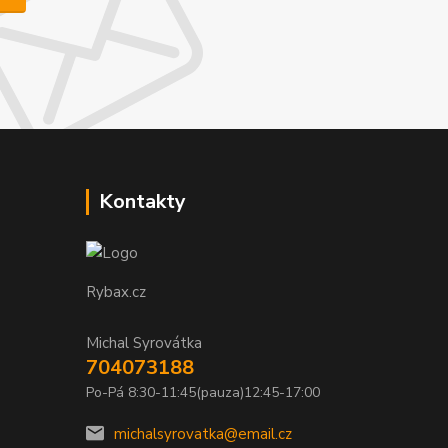
Kontakty
Rybax.cz
Michal Syrovátka
704073188
Po-Pá 8:30-11:45(pauza)12:45-17:00
michalsyrovatka@email.cz