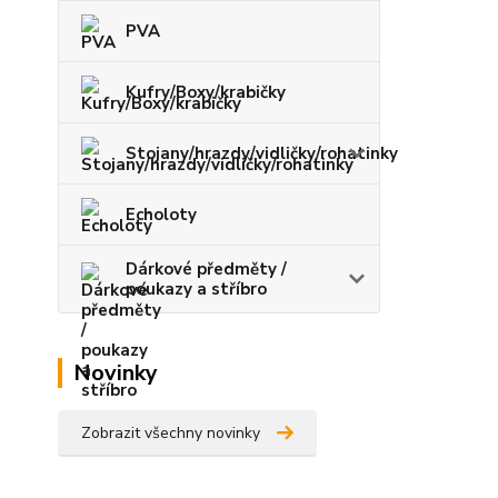
PVA
Kufry/Boxy/krabičky
Stojany/hrazdy/vidličky/rohatinky
Echoloty
Dárkové předměty /
poukazy a stříbro
Novinky
Zobrazit všechny novinky