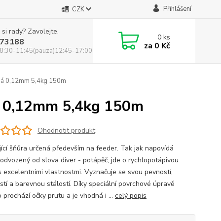
Přihlášení
CZK
 si rady? Zavolejte.
0
ks
73188
za
0 Kč
8:30-11:45(pauza)12:45-17:00
ená 0,12mm 5,4kg 150m
ná 0,12mm 5,4kg 150m
Ohodnotit produkt
jící šňůra určená především na feeder. Tak jak napovídá
 odvozený od slova diver - potápěč, jde o rychlopotápivou
s excelentními vlastnostmi. Vyznačuje se svou pevností,
stí a barevnou stálostí. Díky speciální povrchové úpravě
 prochází očky prutu a je vhodná i ...
celý popis