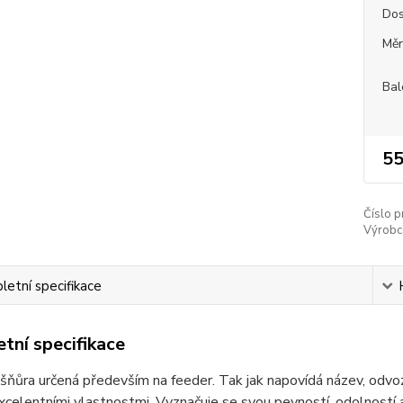
Dos
Měr
Bal
55
Číslo p
Výrobc
etní specifikace
tní specifikace
í šňůra určená především na feeder. Tak jak napovídá název, odvo
xcelentními vlastnostmi. Vyznačuje se svou pevností, odolností 