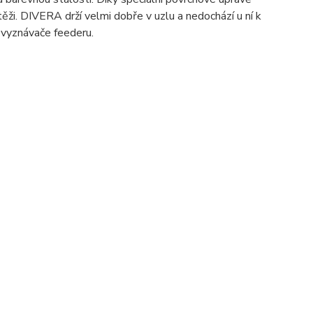
těži. DIVERA drží velmi dobře v uzlu a nedochází u ní k
 vyznávače feederu.