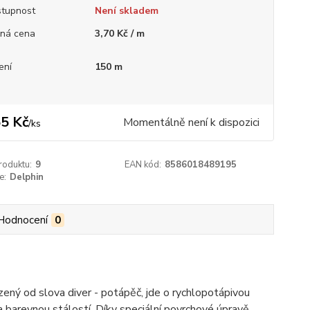
tupnost
Není skladem
ná cena
3,70 Kč / m
ení
150 m
5 Kč
Momentálně není k dispozici
/
ks
roduktu:
9
EAN kód:
8586018489195
e:
Delphin
Hodnocení
0
zený od slova diver - potápěč, jde o rychlopotápivou
a barevnou stálostí. Díky speciální povrchové úpravě