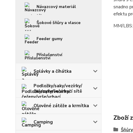
snadno pr
Návazcový materiál
efektu pr
Šokové šňůry a vlasce
MM/LBS:
Feeder gumy
Příslušenství
Splávky a číhátka
Podložky/saky/vezírky/
čeřeny/vrše/vrhací sítě
Olověné zátěže a krmítka
Zboží 
Camping
Šňůry