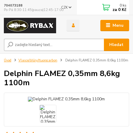
0
ks
704073188
CZK
za
0 Kč
Po-Pá 8:30-11:45(pauza)12:45-17:00
Menu
Hledat
Úvod
Vlasce/šňůry/fluorocarbon
Delphin FLAMEZ 0,35mm 8,6kg 1100m
Delphin FLAMEZ 0,35mm 8,6kg
1100m