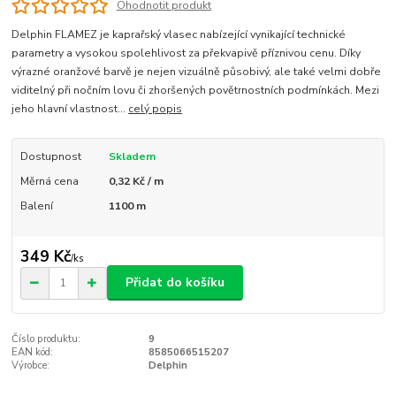
Ohodnotit produkt
Delphin FLAMEZ je kaprařský vlasec nabízející vynikající technické
parametry a vysokou spolehlivost za překvapivě příznivou cenu. Díky
výrazné oranžové barvě je nejen vizuálně působivý, ale také velmi dobře
viditelný při nočním lovu či zhoršených povětrnostních podmínkách. Mezi
jeho hlavní vlastnost...
celý popis
Dostupnost
Skladem
Měrná cena
0,32 Kč / m
Balení
1100 m
349 Kč
/
ks
Přidat do košíku
Číslo produktu:
9
EAN kód:
8585066515207
Výrobce:
Delphin