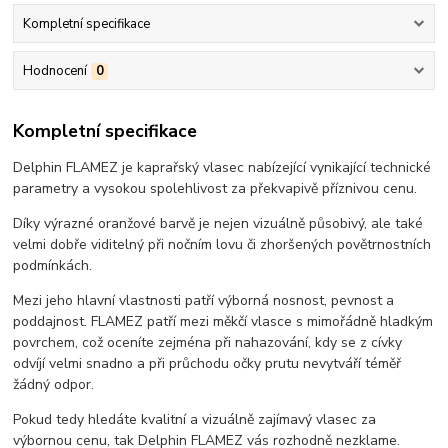
Kompletní specifikace
Hodnocení
0
Kompletní specifikace
Delphin FLAMEZ je kaprařský vlasec nabízející vynikající technické
parametry a vysokou spolehlivost za překvapivě příznivou cenu.
Díky výrazné oranžové barvě je nejen vizuálně působivý, ale také
velmi dobře viditelný při nočním lovu či zhoršených povětrnostních
podmínkách.
Mezi jeho hlavní vlastnosti patří výborná nosnost, pevnost a
poddajnost. FLAMEZ patří mezi měkčí vlasce s mimořádně hladkým
povrchem, což oceníte zejména při nahazování, kdy se z cívky
odvíjí velmi snadno a při průchodu očky prutu nevytváří téměř
žádný odpor.
Pokud tedy hledáte kvalitní a vizuálně zajímavý vlasec za
výbornou cenu, tak Delphin FLAMEZ vás rozhodně nezklame.